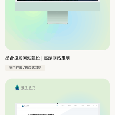
星合控股网站建设 | 高端网站定制
集团控股 /响应式网站