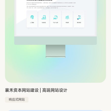
襄禾资本网站建设 | 高端网站设计
响应式网站