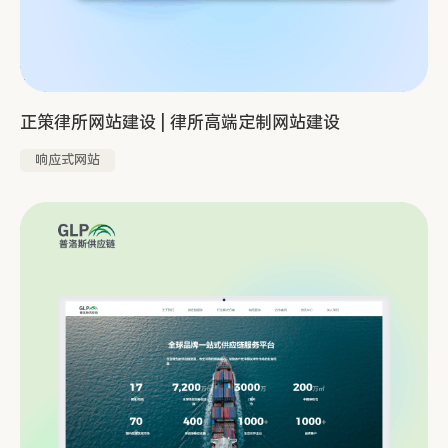
正策律所网站建设 | 律所高端定制网站建设
响应式网站