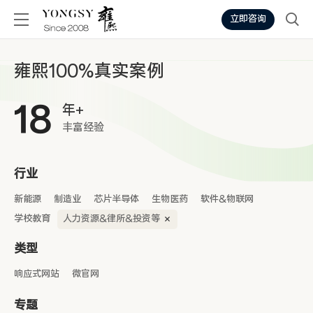
立即咨询
雍熙
100%
真实案例
18
年+
丰富经验
行业
新能源
制造业
芯片半导体
生物医药
软件&物联网
学校教育
人力资源&律所&投资等
类型
响应式网站
微官网
专题