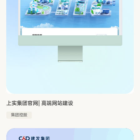
上实集团官网| 高端网站建设
集团控股