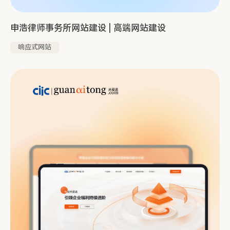
申浩律师事务所网站建设 | 高端网站建设
响应式网站