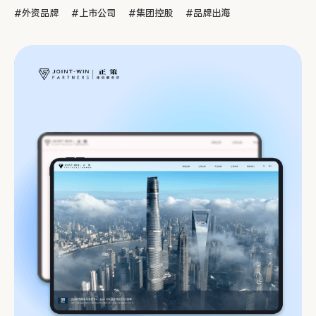
#外资品牌
#上市公司
#集团控股
#品牌出海