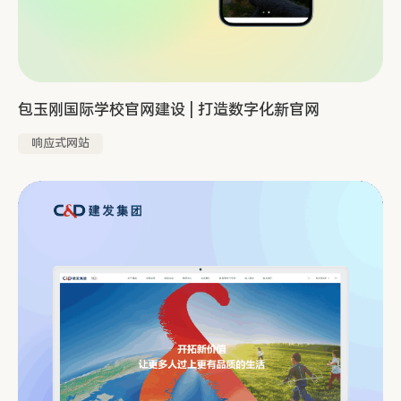
包玉刚国际学校官网建设 | 打造数字化新官网
响应式网站