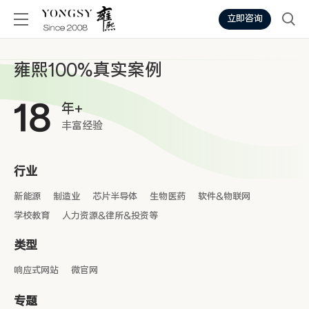
立即咨询
雍熙
100%
真实案例
18
年+
丰富经验
行业
新能源
制造业
芯片半导体
生物医药
软件&物联网
学校教育
人力资源&律所&投资等
类型
响应式网站
微官网
专题