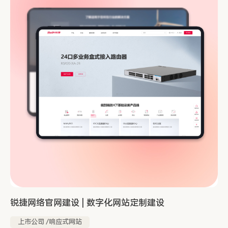
锐捷网络官网建设 | 数字化网站定制建设
上市公司 /响应式网站