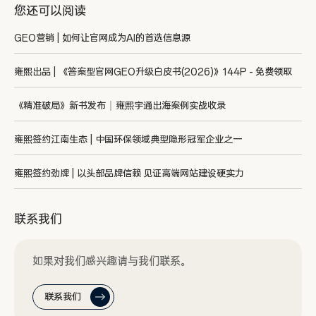
您还可以阅读
GEO营销 | 如何让官网成为AI的首选信息源
雍熙出品 | 《答案型官网GEO升级白皮书(2026)》144P - 免费领取
《精准破局》新书发布｜雍熙宇通出海案例实战收录
雍熙签约江南生态 | 中国环保领域典型隐形冠军企业之一
雍熙签约劲牌 | 以头部品牌信赖 见证高端网站建设硬实力
联系我们
如果对我们感兴趣请与我们联系。
联系我们