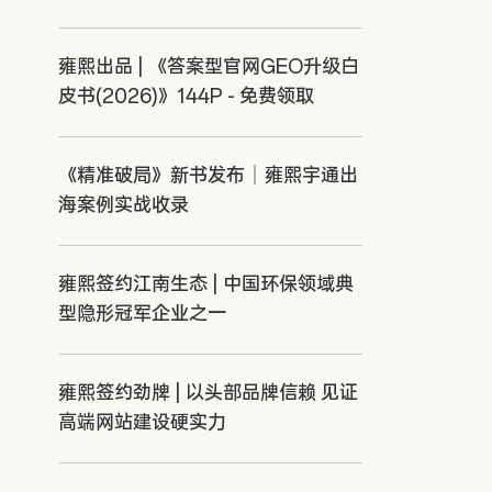
雍熙出品 | 《答案型官网GEO升级白
皮书(2026)》144P - 免费领取
《精准破局》新书发布｜雍熙宇通出
海案例实战收录
雍熙签约江南生态 | 中国环保领域典
型隐形冠军企业之一
雍熙签约劲牌 | 以头部品牌信赖 见证
高端网站建设硬实力