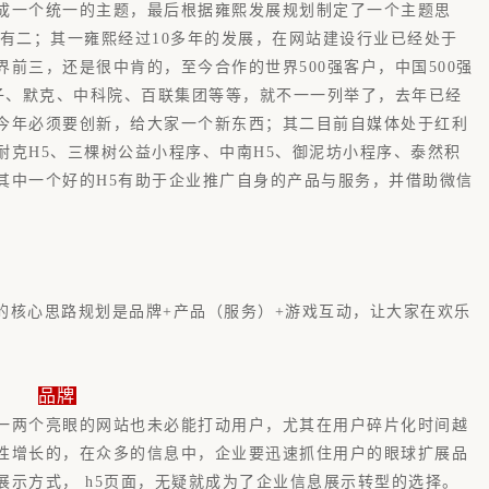
成一个统一的主题，最后根据雍熙发展规划制定了一个主题思
有二；其一雍熙经过10多年的发展，在网站建设行业已经处于
前三，还是很中肯的，至今合作的世界500强客户，中国500强
门子、默克、中科院、百联集团等等，就不一一列举了，去年已经
今年必
须要创新，给大家一个新东西；其二目前自媒体处于红利
耐克H5、三棵树公益小程序、中南H5、御泥坊小程序、泰然积
其中一个好的H5有助于企业推广自身的产品与服
务，并借助微信
5的核心思路规划是品牌+产品（服务）+游戏互动，让大家在欢乐
品牌
一两个亮眼的网站也未必能打动用户，尤其在用户碎片化时间越
性增长的，在众多的信息中，企业要迅速抓住用户的眼球扩展品
展示方式， h5页面，无疑就成为了企业信息展示转型的选择。