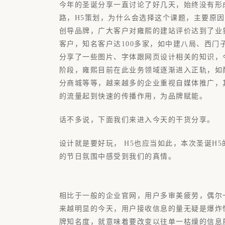
今年的圣诞分享一直讨论了好几天，始终没有形
路，H5策划，为什么会选择这个课题，主要原因
创导品牌，广大客户对雍熙的建站评价达到了业界
客户，知名客户达100多家，如中建八局、西
分享了一些图片、字体跟网页设计相关的知识，
阶段，雍熙目前在此业务领域逐渐进入正轨，如
分商城等等，越来越多的企业重视自媒体推广，
的流量起到快速的传播作用，为品牌赋能。
话不多说，下面我们来进入今天的干货分享。
设计就是要好玩， H5也应当如此，本次圣诞H
的节日氛围中感受到我们的真情。
相比于一般的企业官网，用户多审美疲劳，偶尔
来越明显的今天，用户接收信息的量无疑是爆炸
牌知名度，就意味着要改变以往单一枯燥的信息