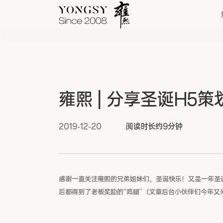
快速链接
雍熙 | 分享圣诞H5策
新能源案例
我们的业务
2019-12-20
阅读时长约9分钟
感谢一直关注雍熙的兄弟姐妹们，圣诞快乐！又是一年圣
后都得到了老板奖励的“鸡腿”（文章后台小伙伴们今年又