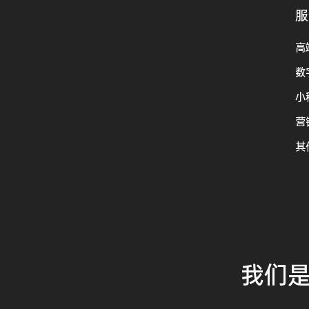
服
高
数
小
营
其
我们