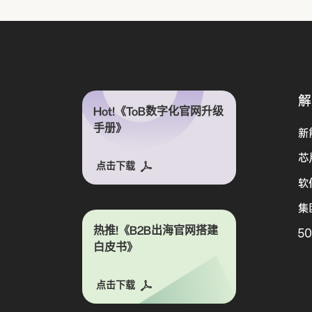
解
Hot!《ToB数字化官网升级
手册》
新
芯
点击下载
软
集
热推!《B2B出海官网搭建
5
白皮书》
点击下载