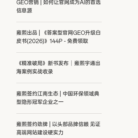
GEO营销 | 如何让官网成为AI的首选
信息源
雍熙出品 | 《答案型官网GEO升级白
皮书(2026)》144P - 免费领取
《精准破局》新书发布｜雍熙宇通出
海案例实战收录
雍熙签约江南生态 | 中国环保领域典
型隐形冠军企业之一
雍熙签约劲牌 | 以头部品牌信赖 见证
高端网站建设硬实力