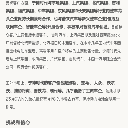
宁德时代与宇通集团、上汽集团、北汽集团、吉利
品牌客户方面，
集团、福汽集团、中车集团、东风集团和长安集团等行业内整车龙
头企业保持长期战略合作，也与蔚来汽车等新兴整车企业(包括互
联网车企、智能车企等)开展合作，积极布局智能汽车领域。
目前核
心客户主要包括宇通客车、 吉利汽车、上汽集团以及通过普莱德pack
厂销售给北汽新能源、北汽福田和中通客车。在未来几年国内汽车集团
推出纯电动车型后，高端乘用车客户将成为主要销售增量，宁德时代先
后与上汽集团、东风集团、广汽集团、吉利汽车、中国一汽等建立合资
公司，深度合作优质客户。
宁德时代的客户包含戴姆勒、 宝马、 大众、 沃尔
国外市场上，
沃、捷豹路虎、雪铁龙、现代等。几乎囊括了主流车企
，如此才以
23.4GWh 的装机量获取 41% 的市场占有率，保持动力电池全球第一
称号。
挑战和信心