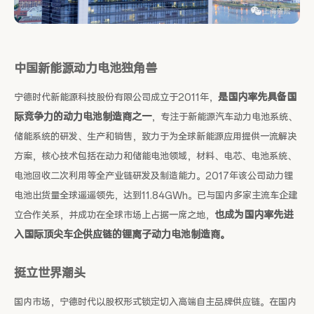
中国新能源动力电池独角兽
是国内率先
具备
国
宁德时代新能源科技股份有限公司成立于2011年，
际竞
争力的动力电池制造商之一
，专注于新能源汽车动力电池系统、
储能系统的研发、生产和销售，致力于为全球新能源应用提供一流解决
方案，核心技术包括在动力和储能电池领域，材料、电芯、电池系统、
电池回收二次利用等全产业链研发及制造能力。2017年该公司动力锂
电池出货量全球遥遥领先，达到11.84GWh。已与国内多家主流车企建
也成为国内率先进
立合作关系，并成功在全球市场上占据一席之地，
入国际顶尖车企供应链的锂离子动力电池制造商。
挺立世界潮头
国内市场，宁德时代以股权形式锁定切入高端自主品牌供应链。在国内