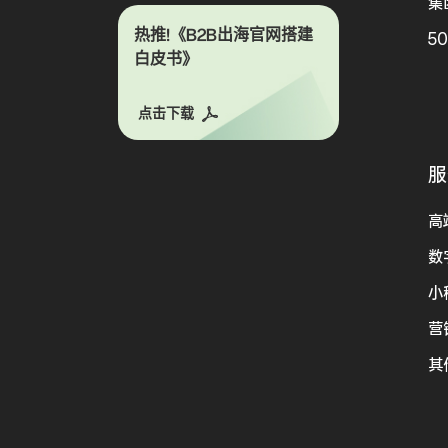
集
热推!《B2B出海官网搭建
5
白皮书》
点击下载
服
高
数
小
营
其