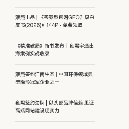
雍熙出品 | 《答案型官网GEO升级白
皮书(2026)》144P - 免费领取
《精准破局》新书发布｜雍熙宇通出
海案例实战收录
雍熙签约江南生态 | 中国环保领域典
型隐形冠军企业之一
雍熙签约劲牌 | 以头部品牌信赖 见证
高端网站建设硬实力