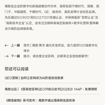
雍熙是企业的数字化赋能战略合作伙伴，服务包括宁德时代、浪潮、西
门子、中国建筑、宁德时代、GE、御泥坊、美凯龙等行业知名品牌。
先后通过ISO9001和ISO27001双重认证，并获得国家“双软认证”及
“高新技术企业”认定，是专注互联网高端定制服务+数字化营销 整体解
决方案的品牌服务商。
上一篇
签约 | 雍熙 携手 通化东宝药业，助力医药100强数字化
增长
下一篇
提示：请自查企业官网，近期某企业因地图被罚！
您还可以阅读
GEO营销 | 如何让官网成为AI的首选信息源
雍熙出品 | 《答案型官网GEO升级白皮书(2026)》144P - 免费领取
《精准破局》新书发布｜雍熙宇通出海案例实战收录