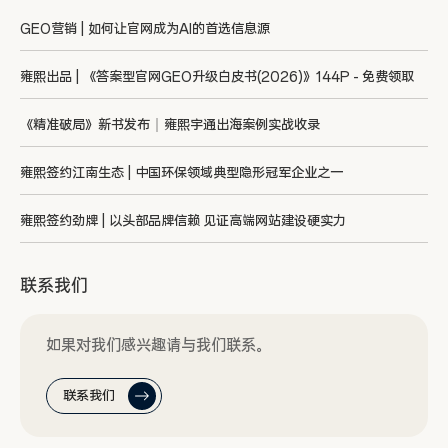
GEO营销 | 如何让官网成为AI的首选信息源
雍熙出品 | 《答案型官网GEO升级白皮书(2026)》144P - 免费领取
《精准破局》新书发布｜雍熙宇通出海案例实战收录
雍熙签约江南生态 | 中国环保领域典型隐形冠军企业之一
雍熙签约劲牌 | 以头部品牌信赖 见证高端网站建设硬实力
联系我们
如果对我们感兴趣请与我们联系。
联系我们