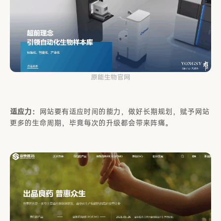
原能生物官网
适应力：
网站要有适应时间的能力，做好长期规划，赋予网站
更多的生命周期，毕竟每次的升级都会带来阵痛。