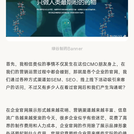
绿谷制药Banner
首先，我相信类似的事情不仅发生在这位CMO朋友身上，在
我们的营销运营过程中都会碰到，那就是各个企业的官网，我
们通过各种方式渠道如SEM、SEO、线上线下活动吸引来客
户的访问，不过又有多少人在看过官网后和我们产生沟通呢？
在企业官网展示形式越来越花哨、营销渠道越来越丰富、信息
流广告越来越受宠的今天，很多企业似乎有些迷茫，花费了高
昂的制作费用和人力成本，企业官网的作用除了展示品牌形象
外还能起到什么作用，官网究竟能给企业带来哪些实际的价值