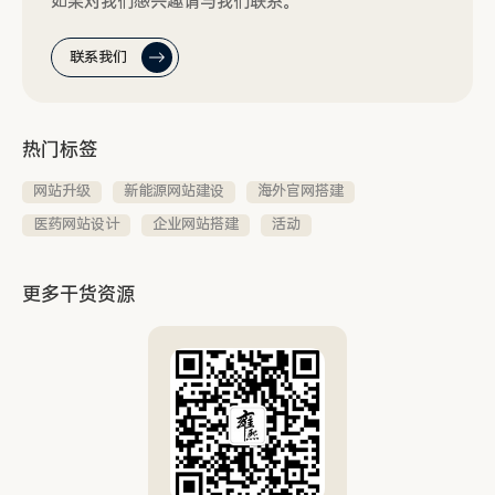
如果对我们感兴趣请与我们联系。
联系我们
热门标签
网站升级
新能源网站建设
海外官网搭建
医药网站设计
企业网站搭建
活动
更多干货资源