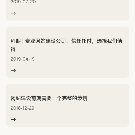
2019-07-20
雍熙 | 专业网站建设公司，信任托付，选择我们值
得
2019-04-19
网站建设前期需要一个完整的策划
2018-12-29