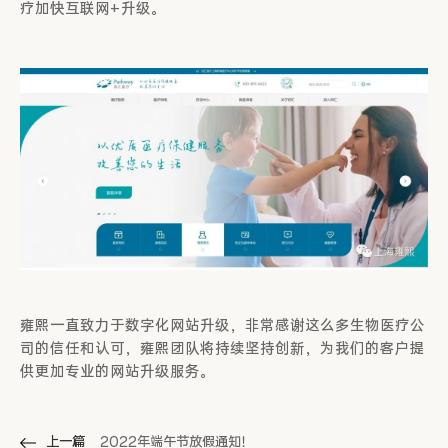
疗加快互联网+升级。
雍熙一直致力于数字化网站升级，非常感谢这么多生物医疗公
司的信任和认可，雍熙团队将持续坚持创新，为我们的客户提
供更加专业的网站升级服务。
上一篇
2022年端午节放假通知！