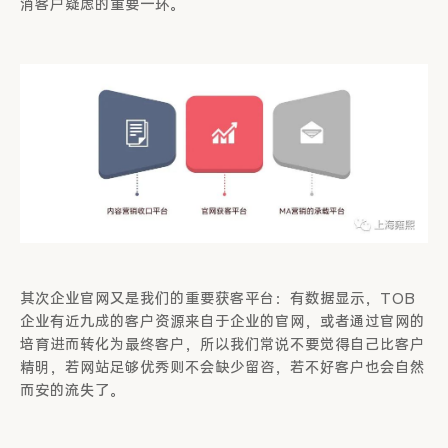
消客户疑虑的重要一环。
其次企业官网又是我们的重要获客平台：有数据显示，TOB
企业有近九成的客户资源来自于企业的官网，或者通过官网的
培育进而转化为最终客户，所以我们常说不要觉得自己比客户
精明，若网站足够优秀则不会缺少留咨，若不好客户也会自然
而安的流失了。