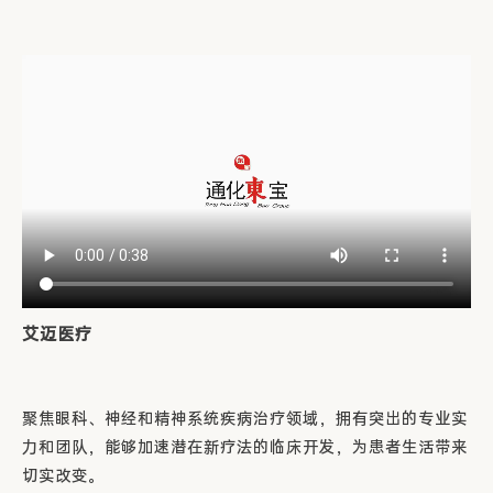
艾迈医疗
聚焦眼科、神经和精神系统疾病治疗领域，拥有突出的专业实
力和团队，能够加速潜在新疗法的临床开发，为患者生活带来
切实改变。