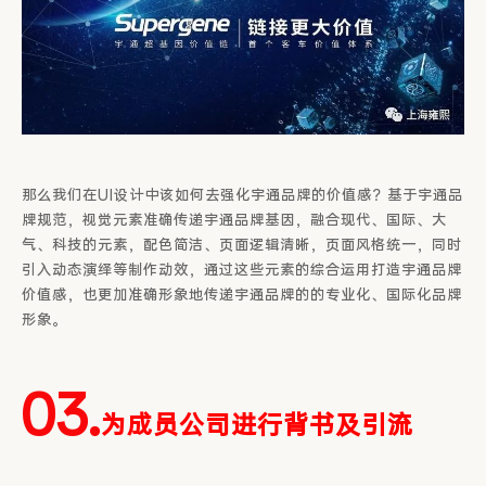
那么我们在UI设计中该如何去强化宇通品牌的价值感？基于宇通品
牌规范，视觉元素准确传递宇通品牌基因，融合现代、国际、大
气、科技的元素，配色简洁、页面逻辑清晰，页面风格统一，同时
引入动态演绎等制作动效，通过这些元素的综合运用打造宇通品牌
价值感，也更加准确形象地传递宇通品牌的的专业化、国际化品牌
形象。
03.
为成员公司进行背书及引流