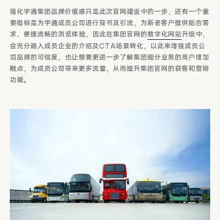
强化宇通集团品牌价值感只是此次官网建设中的一步，还有一个重
要指标是为宇通成员公司进行背书及引流，为新老客户提供贴合需
求、便捷流畅的浏览体验，因此在集团官网的
数字化网站
升级中，
会充分融入成员企业的介绍及CTA场景转化，以此来增强成员公
司品牌的可信度，也让想要更进一步了解集团细分业务的用户增加
触点，为成员公司带来更多流量，从而提升集团官网的获客和营销
功能。