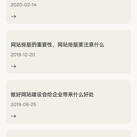
2020-02-14
网站排版的重要性，网站排版要注意什么
2019-12-20
做好网站建设会给企业带来什么好处
2019-09-25