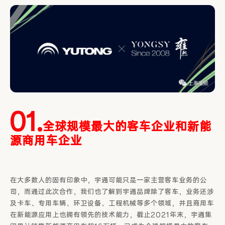
01.
全球规模最大的客车企业和新能
源商用车企业
在大多数人的固有印象中，宇通可能只是一家主营客车业务的公
司，而通过此次合作，我们也了解到宇通品牌除了客车，业务还涉
及卡车、专用车辆、环卫设备、工程机械等多个领域，并且商用车
在新能源应用上也拥有领先的技术能力，截止2021年末，宇通集