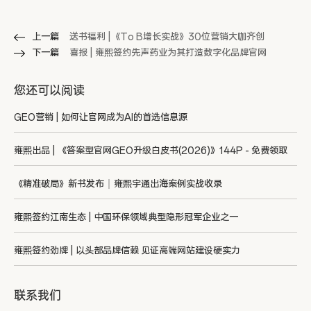
上一篇
送书福利 |《To B增长实战》30位营销大咖齐创
下一篇
喜报 | 雍熙签约先声药业为其打造数字化品牌官网
您还可以阅读
GEO营销 | 如何让官网成为AI的首选信息源
雍熙出品 | 《答案型官网GEO升级白皮书(2026)》144P - 免费领取
《精准破局》新书发布｜雍熙宇通出海案例实战收录
雍熙签约江南生态 | 中国环保领域典型隐形冠军企业之一
雍熙签约劲牌 | 以头部品牌信赖 见证高端网站建设硬实力
联系我们