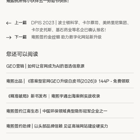
雍熙祝所有小伙伴五一劳动节快乐！
上一篇
DPIS 2023 | 波士顿科学、卡尔蔡司、美纳里尼集团、
卡尔史托斯、基石药业等名企已确认报名！
下一篇
雍熙签约金螳螂 助力数字化网站新升级
您还可以阅读
GEO营销 | 如何让官网成为AI的首选信息源
雍熙出品 | 《答案型官网GEO升级白皮书(2026)》144P - 免费领取
《精准破局》新书发布｜雍熙宇通出海案例实战收录
雍熙签约江南生态 | 中国环保领域典型隐形冠军企业之一
雍熙签约劲牌 | 以头部品牌信赖 见证高端网站建设硬实力