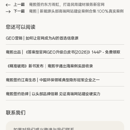
上一篇
雍熙签约东方雨虹，打造民用建材服务新官网
下一篇
雍熙 | 新能源头部高端网站建设案例合集 100%真实案例
您还可以阅读
GEO营销 | 如何让官网成为AI的首选信息源
雍熙出品 | 《答案型官网GEO升级白皮书(2026)》144P - 免费领取
《精准破局》新书发布｜雍熙宇通出海案例实战收录
雍熙签约江南生态 | 中国环保领域典型隐形冠军企业之一
雍熙签约劲牌 | 以头部品牌信赖 见证高端网站建设硬实力
联系我们