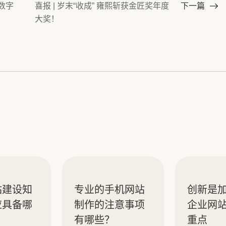
 数字
喜报 | 岁末“收成” 雍熙斩获金匠奖年度
下一篇
大奖！
站建设知
专业的手机网站
创新是
应具备哪
制作的注意事项
企业网
？
有哪些？
重点