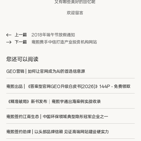
又有哪些美好的回忆呢
欢迎留言
上一篇
2018年端午节放假通知
下一篇
雍熙携手中信打造产业投资机构网站
您还可以阅读
GEO营销 | 如何让官网成为AI的首选信息源
雍熙出品 | 《答案型官网GEO升级白皮书(2026)》144P - 免费领取
《精准破局》新书发布｜雍熙宇通出海案例实战收录
雍熙签约江南生态 | 中国环保领域典型隐形冠军企业之一
雍熙签约劲牌 | 以头部品牌信赖 见证高端网站建设硬实力