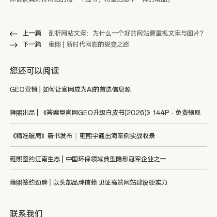
上一篇
剖析网站文案：为什么一个好的网站要重视文案与图片？
下一篇
雍熙 | 新时代网咖的蜕变之路
您还可以阅读
GEO营销 | 如何让官网成为AI的首选信息源
雍熙出品 | 《答案型官网GEO升级白皮书(2026)》144P - 免费领取
《精准破局》新书发布｜雍熙宇通出海案例实战收录
雍熙签约江南生态 | 中国环保领域典型隐形冠军企业之一
雍熙签约劲牌 | 以头部品牌信赖 见证高端网站建设硬实力
联系我们