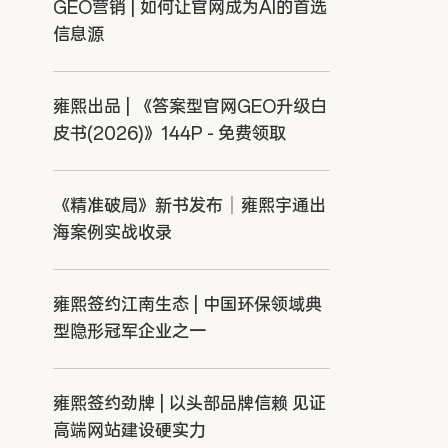
GEO营销 | 如何让官网成为AI的首选
信息源
雍熙出品 | 《答案型官网GEO升级白
皮书(2026)》144P - 免费领取
《精准破局》新书发布｜雍熙宇通出
海案例实战收录
雍熙签约江南生态 | 中国环保领域典
型隐形冠军企业之一
雍熙签约劲牌 | 以头部品牌信赖 见证
高端网站建设硬实力