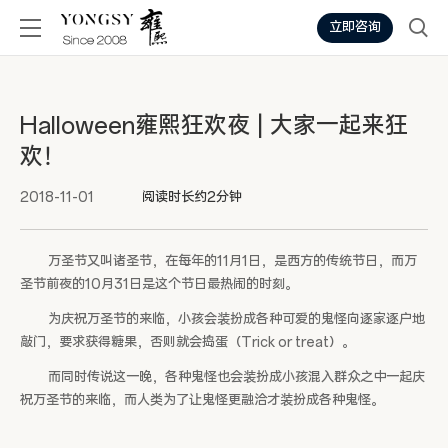
立即咨询
Halloween雍熙狂欢夜 | 大家一起来狂
欢！
2018-11-01
阅读时长约2分钟
万圣节又叫诸圣节，在每年的11月1日，是西方的传统节日，而万
圣节前夜的10月31日是这个节日最热闹的时刻。
为庆祝万圣节的来临，小孩会装扮成各种可爱的鬼怪向逐家逐户地
敲门，要求获得糖果，否则就会捣蛋（Trick or treat）。
而同时传说这一晚，各种鬼怪也会装扮成小孩混入群众之中一起庆
祝万圣节的来临，而人类为了让鬼怪更融洽才装扮成各种鬼怪。