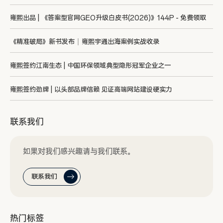
雍熙出品 | 《答案型官网GEO升级白皮书(2026)》144P - 免费领取
《精准破局》新书发布｜雍熙宇通出海案例实战收录
雍熙签约江南生态 | 中国环保领域典型隐形冠军企业之一
雍熙签约劲牌 | 以头部品牌信赖 见证高端网站建设硬实力
联系我们
如果对我们感兴趣请与我们联系。
联系我们
热门标签