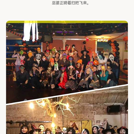
巫婆正骑着扫把飞来。