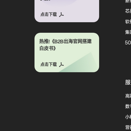
新
芯
点击下载
软
集
热推!《B2B出海官网搭建
5
白皮书》
点击下载
服
高
数
小
营