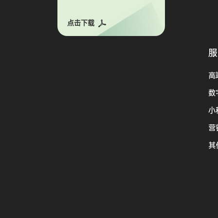
点击下载
服
高
数
小
营
其