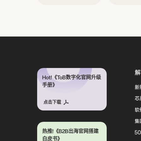
解
Hot!《ToB数字化官网升级
手册》
新
芯
点击下载
软
集
热推!《B2B出海官网搭建
5
白皮书》