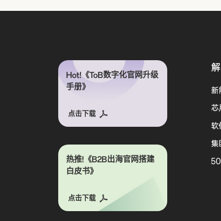
解
Hot!《ToB数字化官网升级
手册》
新
芯
点击下载
软
集
热推!《B2B出海官网搭建
5
白皮书》
点击下载