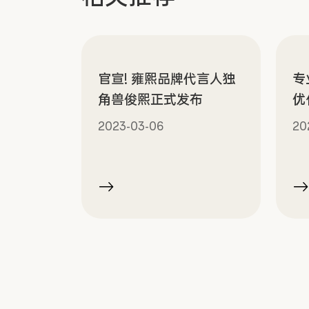
官宣! 雍熙品牌代言人独
专
角兽俊熙正式发布
优
2023-03-06
20