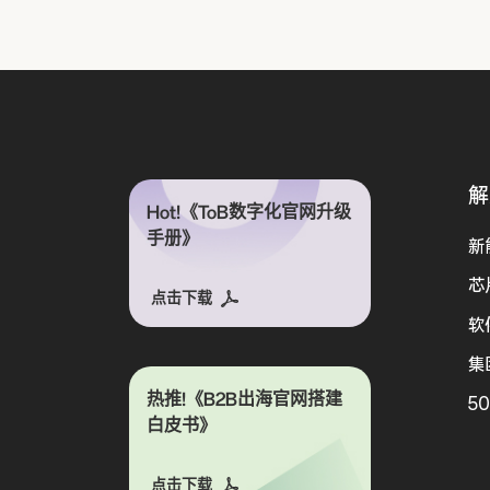
解
Hot!《ToB数字化官网升级
手册》
新
芯
点击下载
软
集
热推!《B2B出海官网搭建
5
白皮书》
点击下载