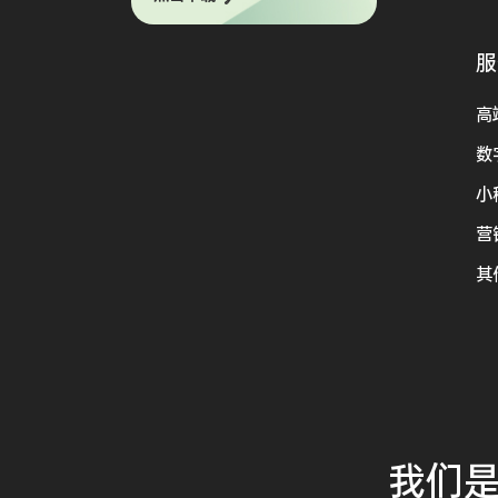
服
高
数
小
营
其
我们