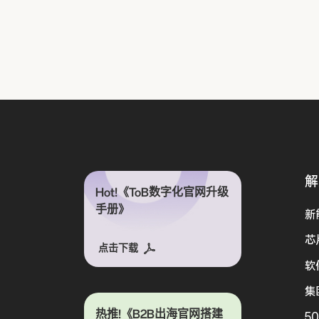
解
Hot!《ToB数字化官网升级
手册》
新
芯
点击下载
软
集
热推!《B2B出海官网搭建
5