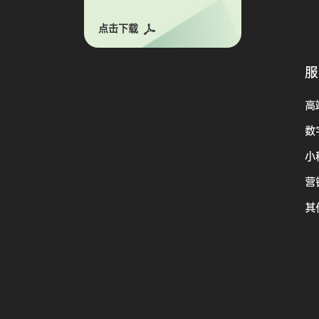
点击下载
服
高
数
小
营
其