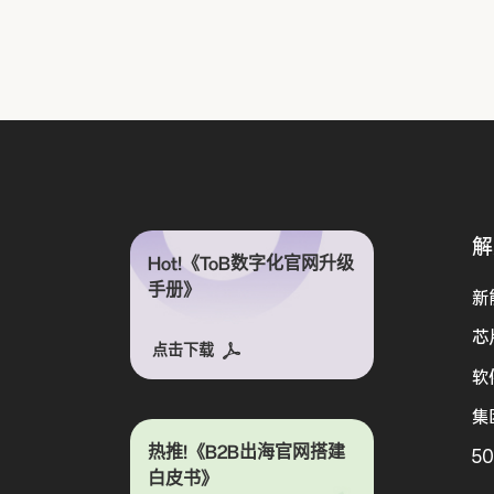
解
Hot!《ToB数字化官网升级
手册》
新
芯
点击下载
软
集
热推!《B2B出海官网搭建
5
白皮书》