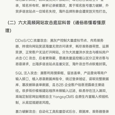
录，域名所有权、解析记录被篡改，属于域名账号暴力破解，外
贸多语言站点一旦域名失控，海外品牌形象会遭受毁灭性打击。
（二）六大高频网站攻击底层科普（通俗易懂看懂原
理）
DDoS/CC 流量攻击：黑灰产控制大量虚拟节点、肉鸡服务
器，持续向网站发送海量无效访问请求，耗尽服务器带宽、运算
资源，正常客户无法打开网站。分为大流量洪水攻击与模拟用户
点击 CC 攻击，后者更隐蔽，普通流量监控难以区分正常访客与
恶意请求，出海多语言站点是重灾区，海外攻击节点极难封禁。
SQL 注入攻击：黑客利用搜索框、留言表单、产品查询等用户
输入接口，植入恶意数据库指令，绕过登录验证、读取完整数据
库、篡改删除表单数据，是 B2B 企业客户信息泄露最主要途
径。很多低价模板建站程序未做输入过滤，极易存在注入漏洞，
高端定制官网如雍熙自主 YongsyCMS 会原生内置输入校验机
制，从底层规避该风险。
暴力破解攻击：自动化工具批量尝试后台、数据库、服务器登录