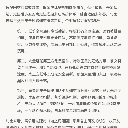
很多网站频繁被攻击，根源在建站初期选型错误，低价模板、开源建
站、无售后小服务商无法搭建多层防护体系，结合雍熙多年客户对比，
梳理三类高安全风险建站模式常识，企业建站可直接规避：
第一，低价全网通用模板建站：模板代码全网流通，漏洞被批量
扫描，服务商无专属安全团队，不提供定期漏洞扫描、异地备
份、应急修复服务，网站出事只能自行处理，修复成本远超建站
费用。
第二，大量堆砌第三方免费插件、特效工具的建站方案：前文科
普全屏粒子、3D 自动模型、开源弹窗等装饰特效不仅拖慢网站
速度，第三方插件长期无安全更新，预留大量后门入口，极易被
黑客利用入侵全站。
第三，无专职安全运维团队小型建站服务商：网站上线后无月度
巡检、季度漏洞扫描、备份演练机制，服务器共用低配虚拟主
机，无独立 WAF、高防防护，一台服务器多个客户站点相互牵
连，一个站点被入侵，同服务器全部网站同步沦陷。
对比来看，高端定制建站（如上海雍熙）采用自主研发 CMS，从开发
阶段植入全套安全机制，配备专属运维安全团队，提供全年漏洞扫描、