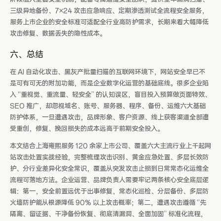
三级异地备份、7×24 攻击应急响应、定期渗透测试全流程安全服务，
服务上市企业的安全标准可适配全行业高防护需求，长期来看大幅降低
攻击修复、数据丢失的隐性成本。
六、总结
在 AI 自动化攻击、黑灰产批量扫描的互联网环境下，网站安全早已不
是可有可无的附加功能，而是企业数字化运营的基础底线。很多企业陷
入 “重视觉、重流量、轻安全” 的认知误区，盲目投入预算做页面特效、
SEO 推广，却忽视域名、账号、服务器、程序、备份、运维六大基础
防护体系，一旦遭遇攻击，品牌形象、客户资源、线上获客渠道全部遭
受重创，修复、挽回损失的成本远高于前期安全投入。
本文结合上海雍熙服务 120 余家上市公司、覆盖六大主流行业上千起网
站攻击处置实战经验，完整梳理攻击识别、黄金应急处置、多层长效防
护、分行业差异化安全常识，覆盖从突发攻击止损到日常常态化运维全
流程可落地方法。企业运营、品牌负责人需要牢记两条核心安全底层逻
辑：第一，安全前置远优于出事修复，常态化巡检、分层备份、多层防
火墙防护能从根源降低 90% 以上攻击概率；第二，遭遇攻击遵循 “先
隔离、留证据、干净备份恢复、彻底清漏洞、全面加固” 标准化流程，