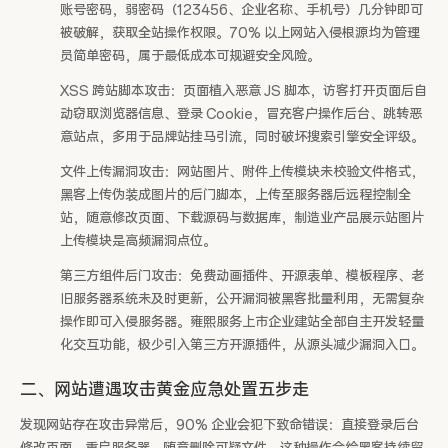
账号密码，弱密码（123456、企业名称、手机号）几分钟即可
被破解，获取全站操作权限。70% 以上网站入侵根源均为管理
员简单密码，属于最低成本可规避安全风险。
XSS 跨站脚本攻击：页面植入恶意 JS 脚本，访客打开页面后自
动窃取浏览器信息、登录 Cookie，冒充客户操作后台、跳转恶
意站点，多用于品牌站挂马引流，同时破坏搜索引擎安全评级。
文件上传漏洞攻击：网站图片、附件上传模块未校验文件格式，
黑客上传伪装成图片的后门脚本，上传至服务器后远程控制全
站，随意修改页面、下载源码与数据库，制造业产品展示站图片
上传模块是高频漏洞点位。
第三方组件后门攻击：免费动画插件、开源表单、模板程序、老
旧服务器系统未及时更新，公开漏洞被黑客批量利用，无需复杂
操作即可入侵服务器。雍熙服务上市企业建站全部自主开发轻量
化交互功能，极少引入第三方开源插件，从源头减少漏洞入口。
二、网站遭遇攻击黄金应急处置五步走
发现网站存在攻击异常后，90% 企业会犯下致命错误：直接登录后台