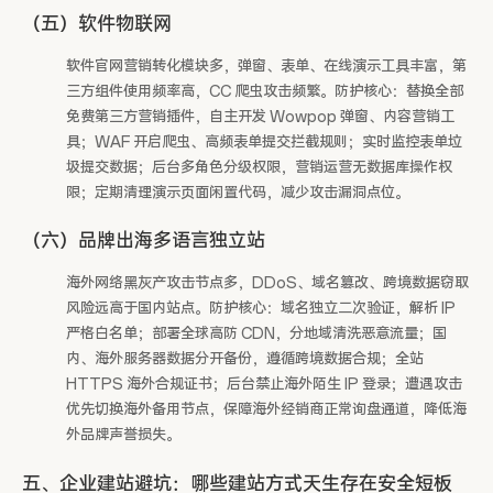
（五）软件物联网
软件官网营销转化模块多，弹窗、表单、在线演示工具丰富，第
三方组件使用频率高，CC 爬虫攻击频繁。防护核心：替换全部
免费第三方营销插件，自主开发 Wowpop 弹窗、内容营销工
具；WAF 开启爬虫、高频表单提交拦截规则；实时监控表单垃
圾提交数据；后台多角色分级权限，营销运营无数据库操作权
限；定期清理演示页面闲置代码，减少攻击漏洞点位。
（六）品牌出海多语言独立站
海外网络黑灰产攻击节点多，DDoS、域名篡改、跨境数据窃取
风险远高于国内站点。防护核心：域名独立二次验证，解析 IP
严格白名单；部署全球高防 CDN，分地域清洗恶意流量；国
内、海外服务器数据分开备份，遵循跨境数据合规；全站
HTTPS 海外合规证书；后台禁止海外陌生 IP 登录；遭遇攻击
优先切换海外备用节点，保障海外经销商正常询盘通道，降低海
外品牌声誉损失。
五、企业建站避坑：哪些建站方式天生存在安全短板