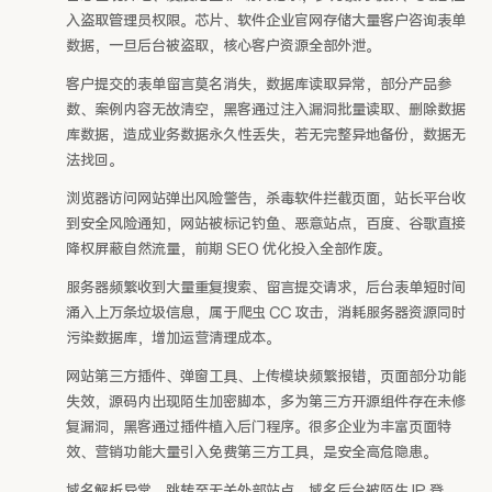
入盗取管理员权限。芯片、软件企业官网存储大量客户咨询表单
数据，一旦后台被盗取，核心客户资源全部外泄。
客户提交的表单留言莫名消失，数据库读取异常，部分产品参
数、案例内容无故清空，黑客通过注入漏洞批量读取、删除数据
库数据，造成业务数据永久性丢失，若无完整异地备份，数据无
法找回。
浏览器访问网站弹出风险警告，杀毒软件拦截页面，站长平台收
到安全风险通知，网站被标记钓鱼、恶意站点，百度、谷歌直接
降权屏蔽自然流量，前期 SEO 优化投入全部作废。
服务器频繁收到大量重复搜索、留言提交请求，后台表单短时间
涌入上万条垃圾信息，属于爬虫 CC 攻击，消耗服务器资源同时
污染数据库，增加运营清理成本。
网站第三方插件、弹窗工具、上传模块频繁报错，页面部分功能
失效，源码内出现陌生加密脚本，多为第三方开源组件存在未修
复漏洞，黑客通过插件植入后门程序。很多企业为丰富页面特
效、营销功能大量引入免费第三方工具，是安全高危隐患。
域名解析异常，跳转至无关外部站点，域名后台被陌生 IP 登