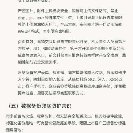
安全系数提升数倍。
严控图片、附件上传模块安全，限制可上传文件格式，禁止
php、js、exe 等脚本文件上传，上传目录禁止执行脚本权限，
杜绝上传漏洞植入后门；产品大图、案例图片统一自动压缩转
WebP 格式，同步做病毒扫描。
页面特效、营销交互功能自主轻量化开发，不大量引入免费第三
方粒子、3D、弹窗动画插件，第三方开源组件长期不更新会形
成高危漏洞入口，前文科普盲目堆砌特效同样附带安全隐患，兼
顾性能与安全双重需求。
网站所有客户表单、搜索框、留言模块做输入过滤，屏蔽特殊注
入字符，限制单次输入长度，从底层杜绝 SQL 注入、XSS 攻
击；客户手机号、企业名称等敏感信息数据库加密存储，即便数
据库泄露，黑客无法读取完整联系方式。
（五）数据备份兜底防护常识
再多前置防火墙、程序防护，都无法完全规避攻击、服务器硬件故障，
标准化备份是唯一可完整恢复数据的手段，雍熙上市客户三级备份标准
通用落地：