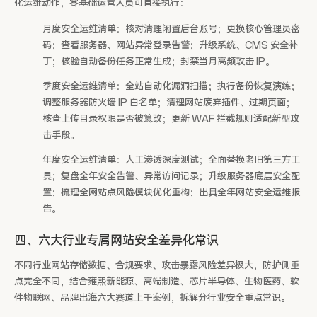
化运维动作，零基础运营人员可直接执行：
月度安全运维清单：核对清理闲置后台账号；更换核心管理员密
码；查看服务器、网站异常登录告警；升级系统、CMS 安全补
丁；核验自动备份任务正常生成；封禁当月高频攻击 IP。
季度安全运维清单：全站自动化漏洞扫描；执行备份恢复演练；
调整服务器防火墙 IP 白名单；清理网站废弃插件、过期页面；
核查上传目录权限是否被篡改；更新 WAF 拦截规则适配新型攻
击手段。
年度安全运维清单：人工渗透深度测试；全面替换老旧第三方工
具；复盘全年安全告警、异常访问记录；升级服务器底层安全配
置；梳理全网站点风险模块优化重构；出具全年网站安全运维报
告。
四、六大行业专属网站安全差异化常识
不同行业网站存储数据、合规要求、攻击暴露风险差异极大，防护侧重
点完全不同，结合雍熙新能源、高端制造、芯片半导体、生物医药、软
件物联网、品牌出海六大赛道上千案例，拆解分行业安全重点常识。