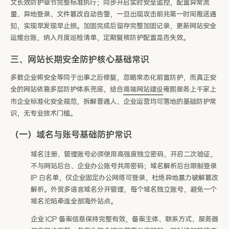
文长效防护章节完整标准执行；同步开启实时安全监控，配置异常流
量、异地登录、文件篡改自动告警，一旦出现攻击前兆第一时间推送通
知，实现早发现早止损。加固完成后留存完整加固记录，更新网站安全
运维台账，纳入月度巡检清单，定期复核防护配置是否失效。
三、网站长期安全防护核心基础常识
多数企业将安全等同于出事之后修复，忽略常态化前置防护，而真正安
全的网站依靠多层防护体系兜底，结合
高端网站建设
雍熙服务上千家上
市企业标准化安全规范，拆解普通人、企业运营均可落地的基础防护常
识，无专业技术门槛。
（一）域名与账号基础防护常识
域名注册、管理账号必须使用高强度独立密码，开启二次验证，
不与网站后台、企业办公账号共用密码；域名解析后台限制登录
IP 白名单，仅企业固定办公网络可登录，杜绝异地暴力破解篡改
解析。外贸多语言域名分开管理，每个域名独立账号，避免一个
域名沦陷牵连全部海外站点。
企业 ICP 备案信息保持完整有效，备案主体、联系方式、服务器