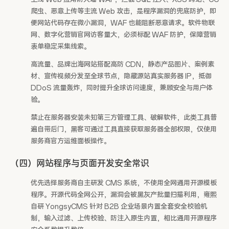
爬虫、恶意上传等主流 Web 攻击，是程序漏洞的兜底防护，即
便网站代码存在微小漏洞，WAF 也能阻断恶意请求。软件物联
网、数字化营销官网访客量大，必须标配 WAF 防护，保障营销
表单稳定采集线索。
高流量、品牌出海网站搭配高防 CDN，静态产品图片、案例素
材、宣传视频分发至全球节点，隐藏源站真实服务器 IP，抵御
DDoS 流量轰炸，同时提升全球访问速度，兼顾安全与用户体
验。
禁止在服务器安装未知第三方管理工具、破解软件，此类工具普
遍自带后门，黑客可通过工具直接获取服务器全部权限，仅使用
服务商官方运维面板操作。
（四）网站程序与页面开发安全常识
优先选择服务商自主研发 CMS 系统，不使用全网通用开源模板
程序。开源代码全网公开，漏洞会被黑灰产批量扫描利用，雍熙
自研 YongsyCMS 针对 B2B 企业场景内置全套安全校验机
制，输入过滤、上传校验、防注入原生内置，相比通用开源程序