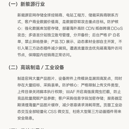
（一）新能源行业
新能源官网存储全球经销商、电站工程方、储能采购商联系方
式，客户商业数据价值高，是数据窃取攻击重点目标。防护核
心：强化数据库加密存储，部署海外高防 CDN 抵御跨境 DDoS
攻击；多语言分站独立账号管理，分开备份；后台严格 IP 白名
单，禁止异地登录；产品 3D 展示、动态素材全部自主开发，不
引入第三方动态插件减少漏洞。遭遇流量攻击优先隔离海外访问
节点，保障国内经销商正常访问。
（二）高端制造 / 工业设备
制造官网大量产品图片、设备附件上传模块是漏洞高发点，同时
存在大量招标、采购表单。防护核心：严格限制上传文件类型，
上传目录关闭脚本执行权限；WAF 开启高强度爬虫拦截，防止
竞品批量爬取产品参数；客户采购信息字段加密存储；服务器定
期清理海量产品图片缓存，减少恶意请求消耗带宽。页面工业动
态交互全部轻量化 CSS 微交互，杜绝大型第三方动画插件带来
安全隐患。