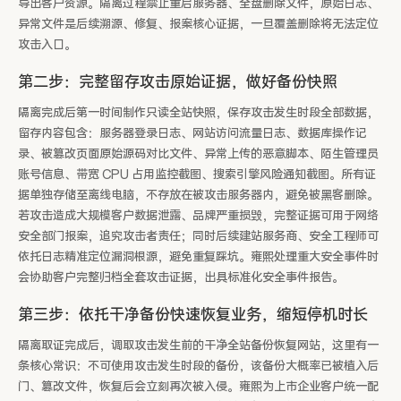
导出客户资源。隔离过程禁止重启服务器、全盘删除文件，原始日志、
异常文件是后续溯源、修复、报案核心证据，一旦覆盖删除将无法定位
攻击入口。
第二步：完整留存攻击原始证据，做好备份快照
隔离完成后第一时间制作只读全站快照，保存攻击发生时段全部数据，
留存内容包含：服务器登录日志、网站访问流量日志、数据库操作记
录、被篡改页面原始源码对比文件、异常上传的恶意脚本、陌生管理员
账号信息、带宽 CPU 占用监控截图、搜索引擎风险通知截图。所有证
据单独存储至离线电脑，不存放在被攻击服务器内，避免被黑客删除。
若攻击造成大规模客户数据泄露、品牌严重损毁，完整证据可用于网络
安全部门报案，追究攻击者责任；同时后续建站服务商、安全工程师可
依托日志精准定位漏洞根源，避免重复踩坑。雍熙处理重大安全事件时
会协助客户完整归档全套攻击证据，出具标准化安全事件报告。
第三步：依托干净备份快速恢复业务，缩短停机时长
隔离取证完成后，调取攻击发生前的干净全站备份恢复网站，这里有一
条核心常识：不可使用攻击发生时段的备份，该备份大概率已被植入后
门、篡改文件，恢复后会立刻再次被入侵。雍熙为上市企业客户统一配