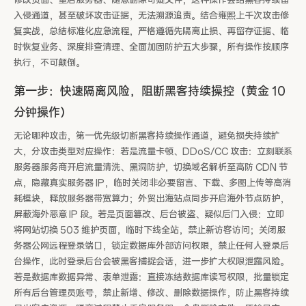
修改页面、重启服务器、随意删除可疑文件，这种操作会给黑客持续留
入侵通道，甚至破坏攻击证据，无法溯源追责。结合雍熙上千次攻击修
复实战，总结标准化应急流程，严格遵循先隔离止损、再留存证据、临
时恢复业务、深度排查清理、全面加固防护五大步骤，所有操作按顺序
执行，不可颠倒。
第一步：快速隔离风险，阻断黑客持续操控（黄金 10
分钟操作）
无论哪种攻击，第一优先级切断黑客持续操作通道，避免损失持续扩
大，分攻击类型对应操作：若是流量卡顿、DDoS/CC 攻击：立刻联系
服务器服务商开启流量清洗、黑洞防护，切换域名解析至高防 CDN 节
点，隐藏真实服务器 IP，临时关闭非必要留言、下载、多图上传等高消
耗模块，释放服务器带宽算力；外贸出海站点同步开启海外节点防护，
屏蔽海外恶意 IP 段。若是页面篡改、后台被盗、疑似后门入侵：立即
将网站切换 503 维护页面，临时下线全站，禁止新访客访问；关闭服
务器公网远程登录端口，锁定数据库外部访问权限，禁止任何人登录后
台操作，此时登录后台会被黑客捕捉会话，进一步扩大权限泄露风险。
若是数据库数据异常、表单泄露：直接冻结数据库读写权限，批量锁定
所有后台管理员账号，禁止新增、修改、删除数据操作，防止黑客持续