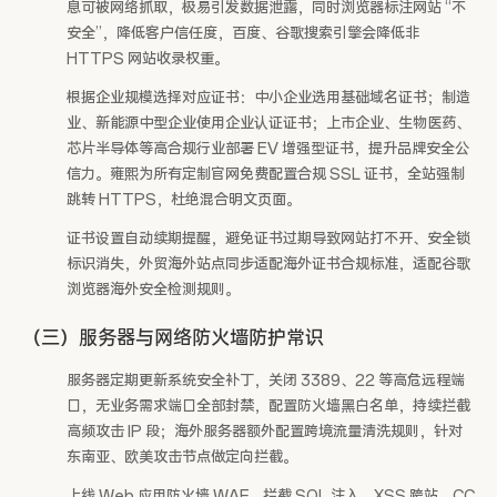
息可被网络抓取，极易引发数据泄露，同时浏览器标注网站 “不
安全”，降低客户信任度，百度、谷歌搜索引擎会降低非
HTTPS 网站收录权重。
根据企业规模选择对应证书：中小企业选用基础域名证书；制造
业、新能源中型企业使用企业认证证书；上市企业、生物医药、
芯片半导体等高合规行业部署 EV 增强型证书，提升品牌安全公
信力。雍熙为所有定制官网免费配置合规 SSL 证书，全站强制
跳转 HTTPS，杜绝混合明文页面。
证书设置自动续期提醒，避免证书过期导致网站打不开、安全锁
标识消失，外贸海外站点同步适配海外证书合规标准，适配谷歌
浏览器海外安全检测规则。
（三）服务器与网络防火墙防护常识
服务器定期更新系统安全补丁，关闭 3389、22 等高危远程端
口，无业务需求端口全部封禁，配置防火墙黑白名单，持续拦截
高频攻击 IP 段；海外服务器额外配置跨境流量清洗规则，针对
东南亚、欧美攻击节点做定向拦截。
上线 Web 应用防火墙 WAF，拦截 SQL 注入、XSS 跨站、CC