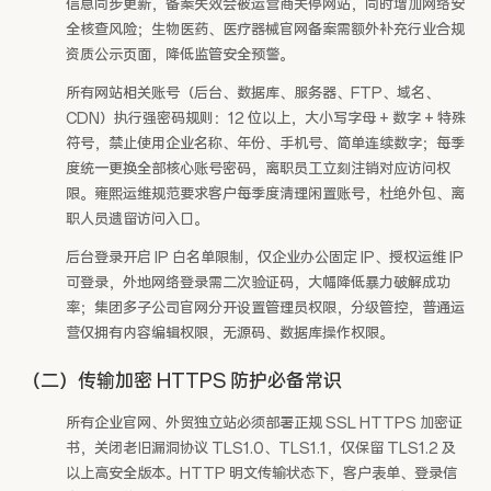
信息同步更新，备案失效会被运营商关停网站，同时增加网络安
全核查风险；生物医药、医疗器械官网备案需额外补充行业合规
资质公示页面，降低监管安全预警。
所有网站相关账号（后台、数据库、服务器、FTP、域名、
CDN）执行强密码规则：12 位以上，大小写字母 + 数字 + 特殊
符号，禁止使用企业名称、年份、手机号、简单连续数字；每季
度统一更换全部核心账号密码，离职员工立刻注销对应访问权
限。雍熙运维规范要求客户每季度清理闲置账号，杜绝外包、离
职人员遗留访问入口。
后台登录开启 IP 白名单限制，仅企业办公固定 IP、授权运维 IP
可登录，外地网络登录需二次验证码，大幅降低暴力破解成功
率；集团多子公司官网分开设置管理员权限，分级管控，普通运
营仅拥有内容编辑权限，无源码、数据库操作权限。
（二）传输加密 HTTPS 防护必备常识
所有企业官网、外贸独立站必须部署正规 SSL HTTPS 加密证
书，关闭老旧漏洞协议 TLS1.0、TLS1.1，仅保留 TLS1.2 及
以上高安全版本。HTTP 明文传输状态下，客户表单、登录信