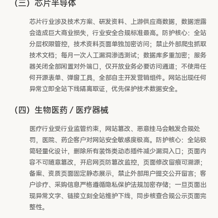
（三）芯片半导体
芯片行业涉及技术方案、研发资料、上游供应商数据，数据泄露
会造成巨大商业损失，行业安全合规标准最高。防护核心：全站
分层权限管控，技术资料页面单独加密访问；禁止外部爬虫抓取
技术文档；每月一次人工漏洞渗透测试；数据库多重加密；服务
器关闭全部闲置对外端口，仅开放业务必要访问通道；不使用任
何开源表单、弹窗工具，全部自主开发营销组件。网站出现任何
异常立即全站下线隔离取证，优先保护技术数据安全。
（四）生物医药 / 医疗器械
医疗行业受行业监管约束，网站篡改、恶意挂马会触发合规处
罚，医院、药企客户对网站安全敏感度极高。防护核心：全站极
简轻量化设计，删除所有装饰类动态插件减少漏洞入口；页面内
容不可随意篡改，开启网页防篡改监控，页面修改留痕可溯源；
备案、资质页面固定静态展示，禁止外部用户提交公开留言；客
户诊疗、采购信息严格遵循隐私保护法规加密存储；一旦页面出
现异常文字、链接立刻全站维护下线，同步核查合规公示页面完
整性。