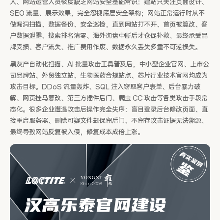
人、网站运营人员极度缺乏网站安全基础常识：建站只关注页面设计、
SEO 流量、展示效果，完全忽视底层安全架构；网站正常运行时从不
做漏洞扫描、数据备份、安全巡检，直到网站打不开、首页被篡改、客
户数据泄露、搜索排名清零、海外询盘中断后才仓促补救，最终承受品
牌受损、客户流失、推广费用作废、数据永久丢失多重不可逆损失。
黑灰产自动化扫描、AI 批量攻击工具普及后，中小型企业官网、上市公
司品牌站、外贸独立站、生物医药合规站点、芯片行业技术官网均成为
攻击目标。DDoS 流量轰炸、SQL 注入窃取客户表单、后台暴力破
解、网页挂马篡改、第三方插件后门、爬虫 CC 攻击等各类攻击手段常
态化。很多企业遭遇攻击后操作完全失序：盲目登录后台修改页面、直
接重启服务器、删除可疑文件却保留后门、不留存攻击证据无法溯源，
最终导致网站反复被入侵，修复成本成倍上涨。