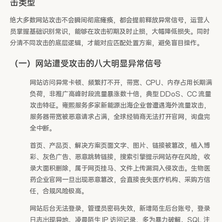
击类型
绝大多数网站攻击不会瞬间彻底瘫痪，都会提前释放异常信号，运营人
员掌握基础识别常识，能够在攻击初期及时止损，大幅降低损失。同时
分清不同攻击的底层逻辑，才能对应匹配处置方案，避免盲目操作。
（一）网站遭受攻击的八大明显异常信号
网站访问异常卡顿、频繁打不开，带宽、CPU、内存占用长期满
负荷，非推广高峰时段流量暴涨数十倍，典型 DDoS、CC 流量
攻击特征。雍熙服务多家新能源出海企业曾遭遇海外流量攻击，
服务器带宽被恶意请求占满，全球经销商无法打开官网，询盘完
全中断。
首页、产品页、解决方案页面文字、图片、链接被篡改，植入博
彩、灰色广告、恶意跳转链接，搜索引擎提示网站存在风险，收
录大面积删除，属于网页挂马、文件上传漏洞入侵攻击。生物医
药企业官网一旦出现恶意篡改，会直接丧失医疗机构、采购方信
任，合规风险极高。
网站后台无法登录，管理员密码失效，新增陌生后台账号，登录
日志出现异地、凌晨陌生 IP 访问记录，多为暴力破解、SQL 注