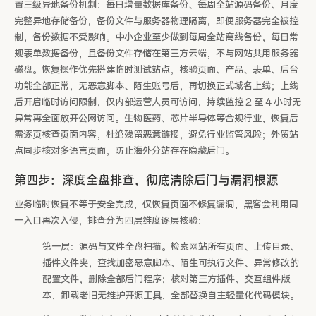
置三级异地备份机制：每日增量数据库备份、每周全站源码备份、月度
完整异地存储备份，备份文件与服务器物理隔离，即便服务器完全被控
制，备份数据不受影响。中小企业至少做到每周全站离线备份，每日常
规表单数据备份，且备份文件存储在第三方云端，不与网站共用服务器
磁盘。恢复操作优先搭建临时测试站点，核验页面、产品、表单、后台
功能全部正常，无恶意脚本、陌生账号后，再切换正式域名上线；上线
后开启临时访问限制，仅内部运营人员可访问，持续监控 2 至 4 小时无
异常再全面放开公网访问。生物医药、芯片半导体等合规行业，恢复后
需逐页核查页面内容，杜绝残留恶意链接，避免行业监管风险；外贸站
点同步核对多语言页面，防止海外分站存在隐藏后门。
第四步：深度全盘排查，彻底清除后门与漏洞根源
业务临时恢复不等于安全完成，仅恢复页面不修复漏洞，黑客会利用同
一入口再次入侵，排查分为四层维度逐层核验：
第一层：源码与文件全盘扫描。检索网站所有页面、上传目录、
插件文件夹，查找加密恶意脚本、陌生可执行文件、异常修改的
配置文件，删除全部后门程序；核对第三方插件、交互组件版
本，卸载老旧无维护开源工具，全部替换自主轻量化代码模块。