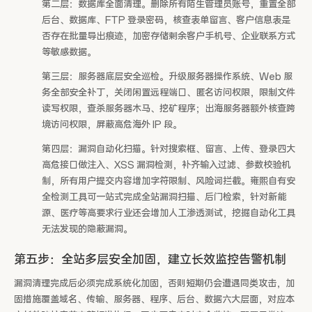
第二层：数据库全面清理。删除所有陌生管理员账号，重置全部
后台、数据库、FTP 登录密码，核查表单留言、客户信息表是
否存在批量导出痕迹，加密存储剩余客户手机号、企业联系方式
等敏感数据。
第三层：服务器底层安全巡检。升级服务器操作系统、Web 服
务全部安全补丁，关闭闲置远程端口、匿名访问权限，限制文件
读写权限，查杀服务器木马、挖矿程序；出海服务器额外核查跨
境访问权限，屏蔽高危海外 IP 段。
第四层：漏洞自动化扫描。针对搜索框、留言、上传、登录四大
高危接口做注入、XSS 漏洞检测，补齐输入过滤、参数校验机
制，所有用户提交内容增加字符限制、风险词拦截。雍熙自有安
全检测工具可一站式完成全站漏洞扫描、后门检索，针对新能
源、医疗等高要求行业还会增加人工渗透测试，挖掘自动化工具
无法发现的隐蔽漏洞。
第五步：全站多层安全加固，建立长效监控告警机制
漏洞清理完成后必须完成系统化加固，否则短期仍会遭遇同类攻击，加
固措施覆盖域名、传输、服务器、程序、后台、数据六大层面，对应本