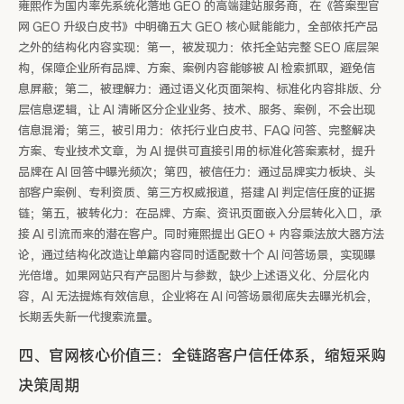
雍熙作为国内率先系统化落地 GEO 的高端建站服务商，在《答案型官
网 GEO 升级白皮书》中明确五大 GEO 核心赋能能力，全部依托产品
之外的结构化内容实现：第一，被发现力：依托全站完整 SEO 底层架
构，保障企业所有品牌、方案、案例内容能够被 AI 检索抓取，避免信
息屏蔽；第二，被理解力：通过语义化页面架构、标准化内容排版、分
层信息逻辑，让 AI 清晰区分企业业务、技术、服务、案例，不会出现
信息混淆；第三，被引用力：依托行业白皮书、FAQ 问答、完整解决
方案、专业技术文章，为 AI 提供可直接引用的标准化答案素材，提升
品牌在 AI 回答中曝光频次；第四，被信任力：通过品牌实力板块、头
部客户案例、专利资质、第三方权威报道，搭建 AI 判定信任度的证据
链；第五，被转化力：在品牌、方案、资讯页面嵌入分层转化入口，承
接 AI 引流而来的潜在客户。同时雍熙提出 GEO + 内容乘法放大器方法
论，通过结构化改造让单篇内容同时适配数十个 AI 问答场景，实现曝
光倍增。如果网站只有产品图片与参数，缺少上述语义化、分层化内
容，AI 无法提炼有效信息，企业将在 AI 问答场景彻底失去曝光机会，
长期丢失新一代搜索流量。
四、官网核心价值三：全链路客户信任体系，缩短采购
决策周期