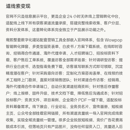
道线索变现
官网不只是信息展示平台，更是企业 24 小时无休线上营销转化中台，
适配线上线下所有获客渠道流量承接，搭建完整线索收集、客户分层、
资料分发体系，这套转化体系完全独立于产品展示功能之外。
雍熙整套数字化建站配套营销工具全部嵌入官网体系，包含 Wowpop
智能转化弹窗、多类型留资表单、白皮书 / 方案下载系统、在线即时咨
询、经销商合作通道、海外代理申请、人才招聘端口、招投标资料下
载、客户售后工单系统，覆盖访客全部需求场景：针对调研型访客：提
供行业白皮书、选型指南免费下载，访客填写联系方式即可领取，沉淀
精准潜在客户；针对采购意向访客：定制化方案咨询表单、在线预约技
术工程师上门勘测，直接对接销售团队；针对渠道合作访客：经销商、
海外代理商合作申请端口，自动分发渠道招商资料；针对售后存量客
户：线上报修、固件升级、技术文档下载，降低售后沟通成本；针对招
投标客户：资质文件、项目案例、企业简介 PDF 一键下载，适配投标
资料筹备需求。线下展会、行业论坛、业务员名片、宣传画册、短视频
主页、公众号全部挂载官网链接，所有渠道流量统一导入官网完成线索
收集，实现全域流量统一管理。很多企业投放短视频、竞价广告花费高
额成本引流，但落地页只有产品图片，没有任何留资入口，流量进入后