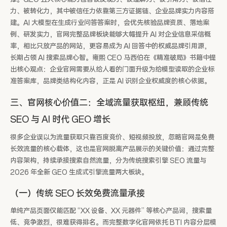
力、被转化力，其中被信任力依靠第三方证据链、企业品牌实力内容搭
建。AI 大模型在生成行业问答答案时，会优先核验品牌资质、落地案
例、研发实力，官网完整品牌板块能够大幅提升 AI 对企业信息采信概
率，相比只放产品的网站，更容易成为 AI 回答中的权威品牌引用源，
长期占领 AI 搜索品牌心智。雍熙 CEO 马西伯在《精准破局》书籍中提
出核心观点：企业官网需要从给人看的门面升级为给模型读取的企业标
准答案库，品牌类结构化内容，正是 AI 识别企业权威度的核心依据。
三、官网核心价值二：全域流量获取枢纽，兼顾传统
SEO 与 AI 时代 GEO 增长
很多企业误以为流量获取只靠百度竞价、短视频投放，忽略官网是免费
长效流量的核心载体，这也是官网脱离产品展示的关键价值：通过完整
内容架构，持续承接搜索自然流量，分为传统搜索引擎 SEO 流量与
2026 年全新 GEO 生成式引擎流量两大板块。
（一）传统 SEO 长效免费流量承接
单纯产品页面仅能匹配 “XX 设备、XX 元器件” 等核心产品词，搜索量
低、竞争激烈，很难获得排名。而完整数字化官网依托 BTI 内容分层模