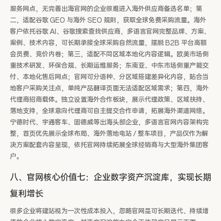
服务网点，无完善出海官网的企业很难进入海外供应商备选名单；第
二，适配谷歌 GEO 与海外 SEO 规则，获取全球免费采购流量。海外
客户依托谷歌 AI、谷歌搜索查找供应商，多语言官网完整品牌、方案、
案例、技术内容，可长期承接全球采购自然流量，摆脱 B2B 平台高额
会员费、竞价内卷；第三，适配不同区域本地化内容逻辑。欧美市场侧
重技术研发、环保合规、长期运维服务；东南亚、中东市场侧重产能交
付、本地化售后网点；官网可分语种、分区域搭建差异化内容，贴合当
地客户采购关注点，单纯产品翻译页面无法适配区域需求；第四，海外
代理商招商载体。独立设置海外合作板块，展示代理政策、区域扶持、
落地支持，全球意向代理商可自主提交合作申请，拓展海外渠道网络。
宁德时代、宇通客车、固德威等出海头部企业，多语言官网内容架构完
整，首页优先展示全球布局、海外落地电站 / 整车项目，产品仅作为解
决方案配套内容呈现，依托官网持续拓展全球经销商与大型海外集团客
户。
八、官网核心价值七：企业数字资产沉淀库，实现长期
复利增长
很多企业将建站视为一次性成本投入，忽略官网是可长期迭代、持续增