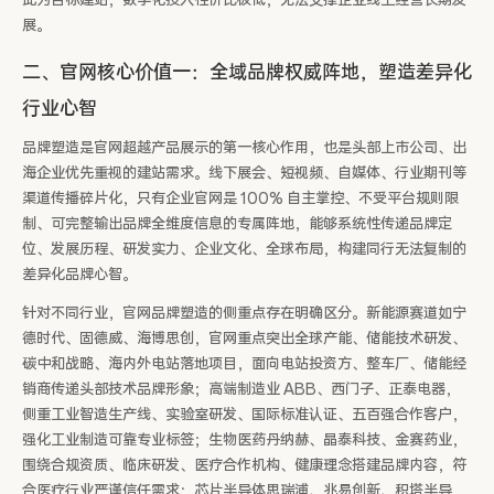
此为目标建站，数字化投入性价比极低，无法支撑企业线上经营长期发
展。
二、官网核心价值一：全域品牌权威阵地，塑造差异化
行业心智
品牌塑造是官网超越产品展示的第一核心作用，也是头部上市公司、出
海企业优先重视的建站需求。线下展会、短视频、自媒体、行业期刊等
渠道传播碎片化，只有企业官网是 100% 自主掌控、不受平台规则限
制、可完整输出品牌全维度信息的专属阵地，能够系统性传递品牌定
位、发展历程、研发实力、企业文化、全球布局，构建同行无法复制的
差异化品牌心智。
针对不同行业，官网品牌塑造的侧重点存在明确区分。新能源赛道如宁
德时代、固德威、海博思创，官网重点突出全球产能、储能技术研发、
碳中和战略、海内外电站落地项目，面向电站投资方、整车厂、储能经
销商传递头部技术品牌形象；高端制造业 ABB、西门子、正泰电器，
侧重工业智造生产线、实验室研发、国际标准认证、五百强合作客户，
强化工业制造可靠专业标签；生物医药丹纳赫、晶泰科技、金赛药业，
围绕合规资质、临床研发、医疗合作机构、健康理念搭建品牌内容，符
合医疗行业严谨信任需求；芯片半导体思瑞浦、兆易创新、积塔半导