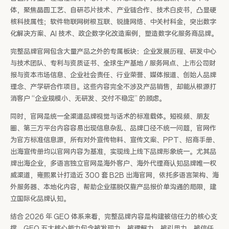
体，聚焦晶圆工艺、自研芯片技术、产业链合作、技术白皮书，凸显硬
核科技属性；软件物联网树根互联、锐捷网络、中关村科金，突出数字
化解决方案、AI 技术、政企数字化改造案例，塑造数字化服务商品牌。
完整品牌官网包含大量产品之外的专属板块：企业发展历程、研发中心
与技术团队、专利与资质证书、全球生产基地 / 服务网点、上市公司财
报与资本市场信息、企业社会责任、行业荣誉、媒体报道、创始人品牌
理念、产学研合作项目。这些内容完全不涉及产品销售，却能从根源打
消客户 “企业规模小、无研发、交付不稳定” 的顾虑。
同时，官网是统一全渠道品牌视觉与话术的标准载体。短视频、朋友
圈、第三方平台内容容易出现信息杂乱、品牌口径不统一问题，官网作
为官方标准信息源，所有对外宣传物料、宣传文案、PPT、招商手册、
出海宣传册均以官网内容为基准，实现线上线下品牌形象统一。尤其品
牌出海企业，多语言独立官网是海外客户、海外代理商认知品牌唯一权
威渠道，雍熙累计打造近 300 套 B2B 出海官网，依托多语言架构、海
外服务器、本地化内容，帮助企业摆脱仅靠产品报价单沟通的局限，建
立国际化品牌认知。
结合 2026 年 GEO 体系来看，完整品牌内容是构建被信任力的核心支
撑。GEO 五大核心能力包含被发现力、被理解力、被引用力、被信任