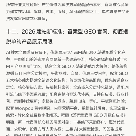
所有行业共性逻辑：产品仅作为解决方案配套展示素材，官网核心竞争
力建立在品牌、案例、技术、服务、AI 适配内容之上，单纯堆砌产品无
法发挥官网数字化价值。
十二、2026 建站新标准：答案型 GEO 官网，彻底摆
脱单纯产品展示局限
AI 搜索全面普及背景下，传统展示型产品网站已经无法适配数字化竞
争，雍熙推出的答案型官网是新一代建站标准，核心逻辑彻底打破 “官
网 = 产品画册” 误区，结合全套 GEO 方法论落地九大价值：整体架构
遵循 BTI 内容分层模型，平衡品牌、交易、信息三类内容，配套 GEO
五大核心能力搭建全站语义化结构；首页弱化单品堆砌，优先传递企业
定位、核心解决方案、头部标杆案例；全站嵌入分层转化链路，适配 AI
引流与线下多渠道流量；配套完整内容迭代体系，支持白皮书、行业科
普、案例持续更新；多终端自适应，兼顾电脑、手机、平板浏览体验；
配套 Wowpop 营销弹窗、内容营销平台、数据统计后台，实现流量 -
线索 - 转化全链路数字化闭环。雍熙《答案型官网 GEO 升级白皮书》
明确，新一代官网核心服务两类对象：一是线下采购客户、海外代理
商、求职者、投资方等人类访客；二是 AI 大模型检索、问答生成系