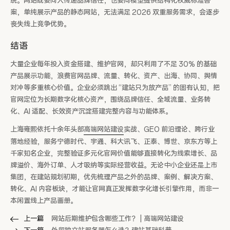
统。网站既要向人传递品牌信任，也要向模型提供结构化权威标准答
案，单纯展示产品的静态网站，无法满足 2026 双重服务需求，会逐步
丧失线上竞争优势。
结语
大量企业每年投入资金搭建、维护官网，却只利用了不足 30% 的基础
产品展示功能，浪费官网品牌、流量、转化、资产、出海、协同、舆情
对冲等多重核心价值。企业必须跳出 “建站只为放产品” 的固有认知，把
官网定位为长期数字化核心资产，围绕品牌信任、全域流量、业务转
化、AI 适配、长效资产沉淀搭建完整内容与功能体系。
上海雍熙依托十余年头部
高端网站建设
实战、GEO 前沿理论、跨行业
落地经验，服务宁德时代、宇通、科大讯飞、正泰、博世、京东方等上
千家知名企业，完整验证多元化官网价值能够直接转化为线索增长、品
牌溢价、海外订单、人才吸纳等实际经营收益。无论中小企业还是上市
集团，在建站规划初期，优先梳理产品之外的品牌、案例、解决方案、
转化、AI 内容板块，才能让官网真正发挥数字化增长引擎作用，而非一
本闲置线上产品画册。
上一篇
网站后期维护包含哪些工作？ | 高端网站建设