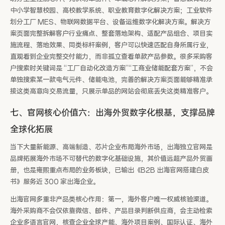
中小学智慧校园、高校教学系统、职业教育数字化解决方案；工业软件
划分工厂 MES、物联网数据平台、设备运维数字化解决方案。解决方
案页面完整拆解客户行业痛点、整套落地架构、适配产品组合、项目实
施流程、落地效果、同类标杆案例，客户可以快速匹配自身所属行业，
直观看到企业完整交付能力，而非孤立查看单款产品参数。很多采购客
户搜索时关键词是 “工厂自动化改造方案”“工商业储能配套方案”，不会
单独搜索某一款电气元件、储能电池，完善的解决方案页面能够精准承
接这类高意向交易流量，只展示单品的网站会彻底丢失这类精准客户。
七、官网核心价值六：出海外贸数字化根基，支撑品牌
全球化拓展
当下大量新能源、高端制造、芯片企业布局海外市场，出海独立官网是
品牌拓展海外市场不可替代的数字化基础设施，其价值远超产品外贸画
册，也是雍熙重点布局的业务板块，已输出《B2B 出海官网搭建白皮
书》服务近 300 家出海企业。
出海官网多重非产品类核心作用：第一，海外客户唯一权威核验渠道。
海外采购商不会仅依靠微信、邮件、产品目录判断供应商，会主动检索
企业多语言官网，核查企业全球产能、海外项目案例、国际认证、海外