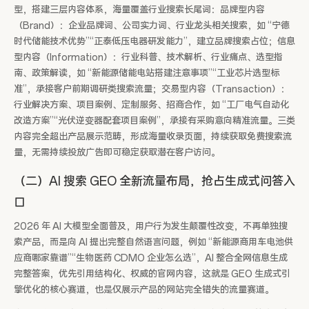
型，搭建三层内容体系，海量覆盖行业搜索长尾词：品牌型内容
（Brand）：企业品牌词、公司实力词、行业龙头相关搜索，如 “宁德
时代储能技术优势”“正泰低压电器研发能力”，建立品牌搜索占位；信息
型内容（Information）：行业科普、技术解析、行业痛点、选型指
南、政策解读，如 “新能源储能电站搭建注意事项”“工业芯片选型标
准”，承接客户前期调研类搜索流量；交易型内容（Transaction）：
行业解决方案、项目案例、定制服务、招商合作，如 “工厂电气自动化
改造方案”“光伏逆变器配套项目案例”，承接有采购意向精准流量。三类
内容完全超出产品展示范畴，形成海量收录页面，持续获取免费搜索流
量，无需持续投放广告即可稳定获取潜在客户访问。
（二）AI 搜索 GEO 全新流量布局，抢占生成式问答入
口
2026 年 AI 大模型全面普及，用户行为发生颠覆性改变，不再单独搜
索产品，而是向 AI 提出完整自然语言问题，例如 “新能源商用车电池供
应商哪家靠谱”“生物医药 CDMO 企业怎么选”，AI 整合全网信息生成
完整答案，优先引用结构化、权威的官网内容，这就是 GEO 生成式引
擎优化的核心赛道，也是仅展示产品的网站完全错失的流量赛道。