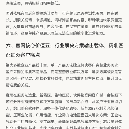
直接流失，营销投放回报率极低。
同时依托官网后台数据统计功能，可完整记录访客浏览页面、停留时
长、搜索关键词、来源渠道，清晰判断哪类内容、哪种渠道线索质量更
高，反向指导市场投放、内容创作、产品推广策略，形成数据驱动的营
销闭环，这是单纯产品展示网站无法实现的数字化运营能力。
六、官网核心价值五：行业解决方案输出载体，精准匹
配细分客户痛点
绝大多数企业产品线丰富，单一产品无法独立解决客户完整业务需求，
客户采购的本质不是单品，而是整套行业解决方案，解决方案板块是官
网区别于产品展示的核心业务载体，也是精准匹配客户痛点、提升询盘
精准度的关键。
雍熙在服务制造业、新能源、生物医药、软件物联网客户时，会按照下
游细分行业搭建独立解决方案页面，脱离单品介绍，从客户行业痛点切
入，给出整套软硬件、服务一体化落地路径。新能源行业划分光伏储
能、工商业储能、户用储能、车企动力电池配套四大解决方案；工业电
气划分工厂自动化、楼宇配电、新能源配套电气解决方案；芯片半导体
划分工业控制芯片、光伏功率器件、车载芯片解决方案；智慧教育划分