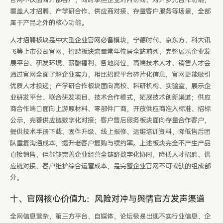
官网不仅面向外部客户，同时承担企业对内协同、对外多元合作功能，
覆盖人才招聘、产学研合作、供应商对接、存量客户服务等场景，全部
属于产品之外的核心功能。
人才招聘板块是中大型企业官网必备模块，宁德时代、京东方、科大讯
飞等上市公司官网，招聘板块流量常年位居全站前列，完整展示企业发
展平台、研发环境、薪酬福利、各地岗位，高端技术人才、销售人才会
通过官网全面了解企业实力，相比招聘平台碎片化信息，官网更能吸引
优质人才投递；产学研合作板块面向高校、科研机构、实验室，展示企
业研发平台、联合研发项目、技术合作模式，拓展技术创新渠道；供应
商合作端口面向上游原材料、零部件厂商，开放供应商准入标准、招标
公示，完善供应链数字化对接；客户售后服务板块面向存量合作客户，
提供技术手册下载、固件升级、线上报修、运维培训资料，降低售后团
队重复沟通成本，提升老客户复购与续约率。上述板块完全不产生产品
直接销售，但能够完善企业经营全链路数字化协同，降低人才招聘、供
应链对接、客户维护综合运营成本，是完整企业官网不可或缺的组成部
分。
十、官网核心价值九：风险对冲与舆情官方发声渠道
全网信息繁杂，第三方平台、自媒体、论坛极易出现不实行业信息、企