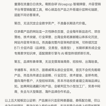
量潜在流量白白流失。雍熙自研 Wowpop 智能弹窗、内容营销
平台等营销配套工具，核心就是在产品之外搭建分层转化链路，
适配不同访客需求。
第四，无法沉淀企业数字资产，不具备长期迭代价值。
仅承载产品的网站是一次性静态页面，企业每年新品迭代、项目
落地、技术突破、行业荣誉、出海业务拓展都难以体系化沉淀，
网站内容常年陈旧。而具备完整内容架构的官网，可持续沉淀
BTI 分层内容（品牌型、交易型、信息型），长期积累形成企业
专属数字知识库，适配搜索引擎与 AI 模型持续抓取引用。
第五，品牌形象单薄，无法支撑高端商务、招投标、出海场景。
宇通客车、京东方、固德威等头部企业官网，首页不会优先堆砌
产品，而是先传递企业战略、行业定位、技术壁垒、全球布局，
面向海外客户、大型招标采购、资本市场投资者建立高端品牌认
知。如果网站通篇只有产品，会被判定为小型加工厂、贸易中间
商，失去与大型集团、海外品牌合作机会。
以上五大短板足以证明：产品展示只是官网最基础、最低配功能，仅以