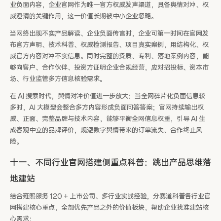
业负面内容，企业官网作为唯一官方权威发声渠道，具备舆情对冲、权
威澄清的关键作用，这一价值长期被中小企业忽略。
当网络出现不实产品解读、企业负面传言时，企业可第一时间在官网发
布官方声明、技术科普、权威检测报告、项目真实案例，用结构化、权
威官方内容对冲不实信息。同时完整的资质、专利、落地案例内容，能
够向客户、合作伙伴、投资方证明企业合规经营，应对招投标、资本市
场、行业监管多方信息核验需求。
在 AI 搜索时代，舆情对冲价值进一步放大：当全网碎片化负面信息较
多时，AI 大模型会整合多方内容形成负面问答答案；官网持续输出权
威、正面、完整品牌与技术内容，能够平衡全网信息权重，引导 AI 生
成客观中立的品牌评价，规避数字舆情带来的订单流失、合作终止风
险。
十一、不同行业官网搭建侧重点科普：跳出产品思维落
地建站
结合雍熙服务 120 + 上市公司、多行业实战经验，分赛道科普各行业官
网搭建核心重点，全部优先产品之外的价值板块，帮助企业找准建站核
心需求：