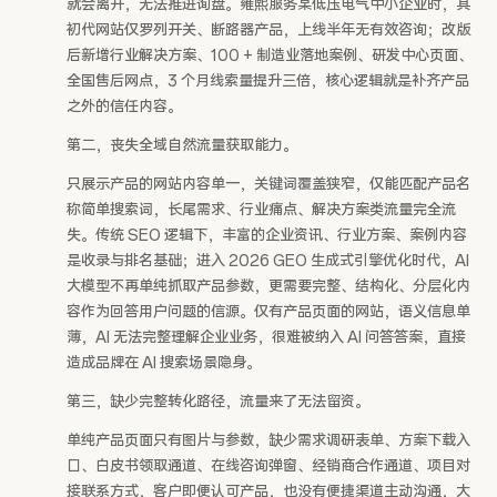
就会离开，无法推进询盘。雍熙服务某低压电气中小企业时，其
初代网站仅罗列开关、断路器产品，上线半年无有效咨询；改版
后新增行业解决方案、100 + 制造业落地案例、研发中心页面、
全国售后网点，3 个月线索量提升三倍，核心逻辑就是补齐产品
之外的信任内容。
第二，丧失全域自然流量获取能力。
只展示产品的网站内容单一，关键词覆盖狭窄，仅能匹配产品名
称简单搜索词，长尾需求、行业痛点、解决方案类流量完全流
失。传统 SEO 逻辑下，丰富的企业资讯、行业方案、案例内容
是收录与排名基础；进入 2026 GEO 生成式引擎优化时代，AI
大模型不再单纯抓取产品参数，更需要完整、结构化、分层化内
容作为回答用户问题的信源。仅有产品页面的网站，语义信息单
薄，AI 无法完整理解企业业务，很难被纳入 AI 问答答案，直接
造成品牌在 AI 搜索场景隐身。
第三，缺少完整转化路径，流量来了无法留资。
单纯产品页面只有图片与参数，缺少需求调研表单、方案下载入
口、白皮书领取通道、在线咨询弹窗、经销商合作通道、项目对
接联系方式，客户即便认可产品，也没有便捷渠道主动沟通，大