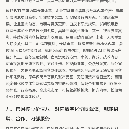
值的企业核心数字资产，其资产沉淀能力完全不依赖产品展示页面。
依托 BTI 三层内容分层体系，企业可常年持续沉淀数字内容资产：每年
新增落地项目案例、行业技术文章、新品配套解决方案、行业政策解
读、企业重大动态、专利与资质更新、白皮书研究成果。长期积累后，
官网形成企业专属行业知识库，具备三重复利价值：其一，搜索流量复
利。持续新增内容持续提升收录量，免费自然流量逐年上涨，无需重复
大额投放；其二，AI 信源复利。长期丰富、持续更新的结构化内容，会
被 AI 大模型持续收录、标记为稳定权威信源，长期抢占 AI 问答曝光席
位；其三，业务复用复利。官网沉淀的方案、案例、资质、技术内容，
可直接复用至线下投标、招商手册、短视频脚本、公众号图文、海外宣
传物料，大幅降低市场内容制作成本。模板型纯产品网站无法实现内容
体系化沉淀，每年仅简单替换几张产品图，无任何资产增值空间；而雍
熙定制化数字化官网预留完整内容迭代架构，适配企业未来 5-10 年业
务扩张、行业拓展、全球化布局，可持续新增板块、扩充内容，长期为
企业创造数字化收益。
九、官网核心价值八：对内数字化协同载体，赋能招
聘、合作、内部服务