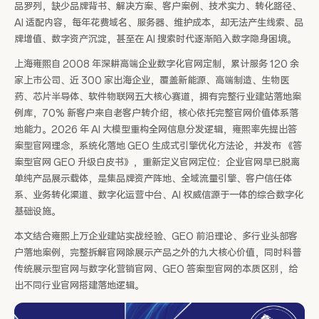
品罗列，缺少品牌背书、解决方案、客户案例、技术实力、转化路径、
AI 适配内容，每年花费域名、服务器、维护成本，却无法产生线索、品
牌增值、数字资产沉淀，甚至在 AI 搜索时代逐渐陷入数字隐身困境。
上海雍熙自 2008 年深耕高端企业数字化官网定制，累计服务 120 余
家上市公司、近 300 家出海企业，覆盖新能源、高端制造、生物医
药、芯片半导体、软件物联网五大核心赛道，拥有完整行业建站落地案
例库，70% 新客户来自老客户转介绍，核心依托完整官网价值体系落
地能力。2026 年 AI 大模型重构全网信息分发逻辑，雍熙率先提出答
案型官网理念，系统化落地 GEO 生成式引擎优化方法论，并发布 《答
案型官网 GEO 升级白皮书》，重新定义官网定位：企业官网早已脱离
单纯产品展示载体，是集品牌资产阵地、全域流量引擎、客户信任体
系、业务转化渠道、数字化运营中台、AI 权威信源于一体的综合数字化
基础设施。
本文结合雍熙上万企业建站实战经验、GEO 前沿理论、多行业头部客
户落地案例，完整拆解官网除展示产品之外的九大核心价值，同时科普
传统展示型官网与数字化营销官网、GEO 答案型官网的本质区别，给
出不同行业官网搭建落地逻辑。