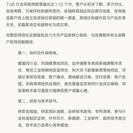
ToB 行业采购周期普遍长达 1-12 个月，客户从初步了解、多方对比、
实地考察、方案评估到最终签约，全程持续验证供应商可信度，官网就
是客户线上独立完成信任核验的唯一渠道，其信任构建内容与产品本身
无关，却直接决定询盘转化与成交率。
完整官网信任证据链包含六大非产品类核心板块，也是雍熙所有头部客
户官网标配模块：
第一，标杆合作案例库。
覆盖同行业、同规模落地项目，如宇通客车商用新能源整车项
目、博世工业物联网改造项目、科大讯飞智慧教育落地校区，详
细记录项目背景、客户痛点、落地解决方案、交付成果、客户反
馈。采购商筛选供应商时，最先查看是否有同行业成功案例，同
类案例丰富可直接大幅降低客户戒备心理；
第二，研发与技术背书。
研发实验室、研发团队规模、自研技术路线、专利清单、参与行
业标准制定证明，针对芯片、新能源、工业软件、医药技术类企
业，技术实力是核心竞争壁垒；