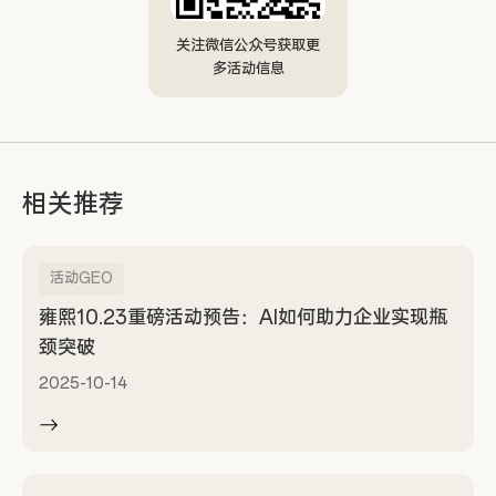
关注微信公众号获取更
多活动信息
相关推荐
活动GEO
雍熙10.23重磅活动预告：AI如何助力企业实现瓶
颈突破
2025-10-14