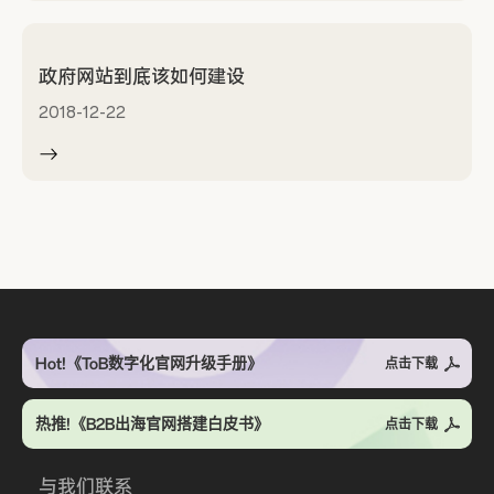
政府网站到底该如何建设
2018-12-22
Hot!《ToB数字化官网升级手册》
点击下载
热推!《B2B出海官网搭建白皮书》
点击下载
与我们联系