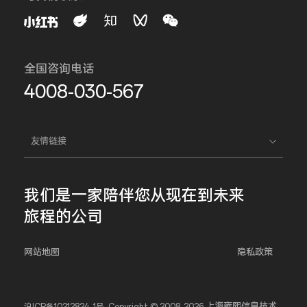
全国咨询电话
4008-030-567
友情链接
我们是一家
陪伴您
从现在到未来
旅程的公司
网站地图
隐私政策
上海雍熙信息技术