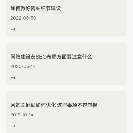
如何做好网站细节建设
2022-08-30
网站建设在SEO布局方面要注意什么
2020-03-12
网站关键词如何优化 这些事项不容忽视
2019-10-14