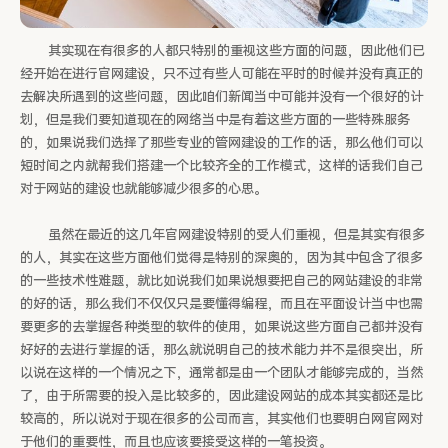
其实现在有很多的人都只特别的重视这些方面的问题，因此他们已
经开始在进行官网建设，只不过有些人可能在平时的时候并没有真正的
去解决所遇到的这些问题，因此咱们新闻当中可能并没有一个很好的计
划，但是我们要知道现在的网络当中是有着这些方面的一些特殊服务
的，如果说我们选择了那些专业的管网建设的工作的话，那么他们可以
短时间之内就帮我们搭建一个比较齐全的工作模式，这样的话我们自己
对于网站的建设也就能够减少很多的心思。
虽然在最近的这几年官网建设特别的受人们重视，但是其实有很多
的人，其实在这些方面他们觉得是特别的深奥的，因为其中包含了很多
的一些技术性难题，就比如说我们如果说想要把自己的网站建设的非常
的好的话，那么我们不仅仅只是要懂得编程，而且在平面设计当中也需
要更多的去掌握各种类型的软件的使用，如果说这些方面自己都并没有
好好的去进行掌握的话，那么就说明自己的技术能力并不是很突出，所
以说在这样的一个情况之下，通常都是由一个团队才能够完成的，当然
了，由于所需要的投入是比较多的，因此建设网站的成本其实都还是比
较高的，所以说对于现在很多的公司而言，其实他们也要明白网官网对
于他们的重要性，而且也应该要接受这样的一笔投资。