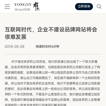
立即咨询
互联网时代，企业不建设品牌网站将会
很难发展
2019-05-29
阅读时长约4分钟
对于现在很多的公司而言，他们的发展已经出现了一个极大的难
题，这是非常的容易看清楚的，也就是现在很多的公司都已经走上了网
络发展的道路，如果说还像以前一样以现实的实体公司作为自己的竞争
对象的话，那么自己可能就落伍了，肯定就不能够得到一个比较好的发
展，所以说对于现在很多的企业而言，他们不但要将自己实体公司发展
的更好，还必须要应对网络上的一些突出公司的竞争。所以说在面对这
样的一个形式的时候，不管是什么类型的公司，他们都应该要建立起官
网，但是我们要知道官网建设并不是那么的简单，因此很多的人还需要
找其他的一些专业技术的公司来进行解决问题。