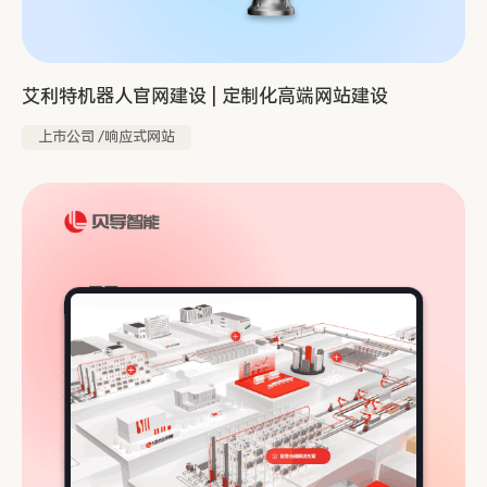
艾利特机器人官网建设 | 定制化高端网站建设
上市公司 /响应式网站