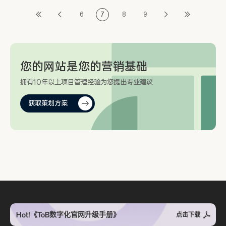
6
7
8
9
您的网站
是您的
营销基础
拥有10年以上项目管理经验为您提出专业建议
获取策划方案
Hot!《ToB数字化官网升级手册》
点击下载