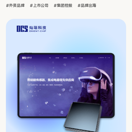
#外资品牌
#上市公司
#集团控股
#品牌出海