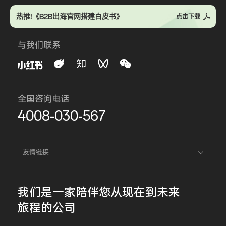
热推!《B2B出海官网搭建白皮书》
点击下载
与我们联系
全国咨询电话
4008-030-567
友情链接
我们是一家
陪伴您
从现在到未来
旅程的公司