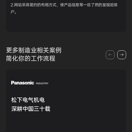
2.网站采用简约的布局方式，使产品信息等一目了然的呈现给用
户。
更多制造业
相关案例
简化你的
工作流程
松下电气机电
深耕中国三十载