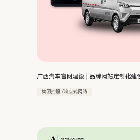
广西汽车官网建设 | 品牌网站定制化建
集团控股 /响应式网站