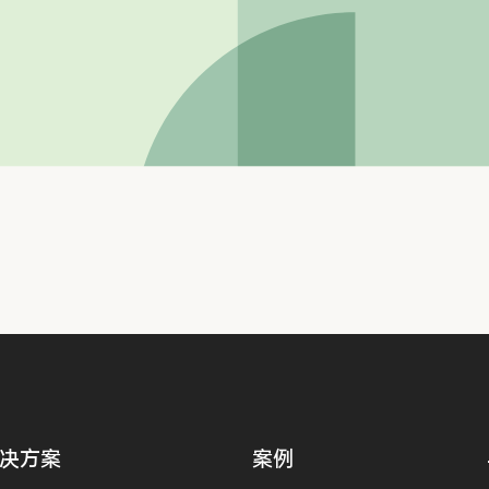
决方案
案例