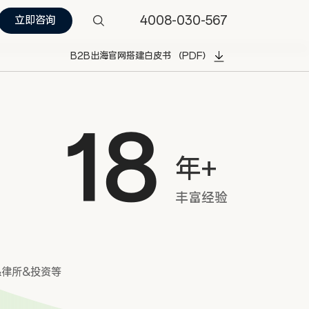
4008-030-567
立即咨询
B2B出海官网搭建白皮书 （PDF）
18
年+
丰富经验
&律所&投资等