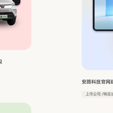
设
安路科技官网建
上市公司 /响应