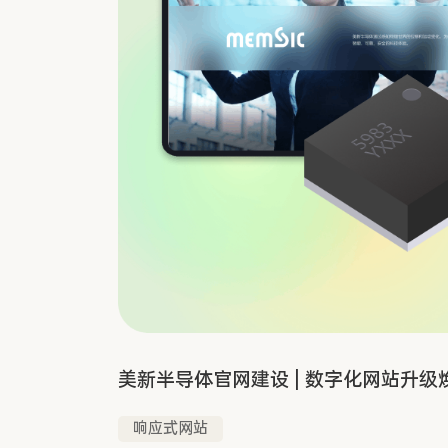
美新半导体官网建设 | 数字化网站升级
响应式网站