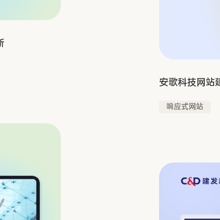
新
安歌科技网站建
响应式网站