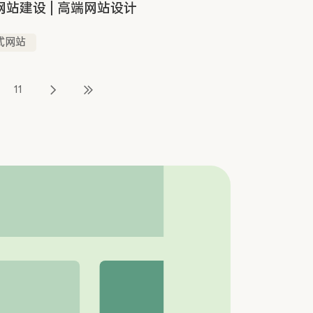
站建设 | 高端网站设计
式网站
11