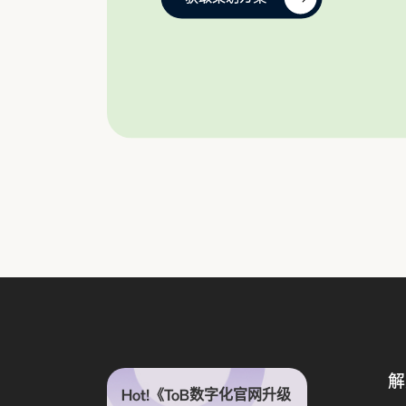
解
Hot!《ToB数字化官网升级