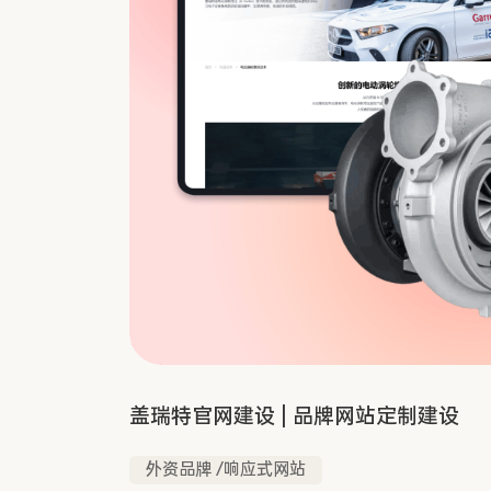
盖瑞特官网建设 | 品牌网站定制建设
外资品牌 /响应式网站