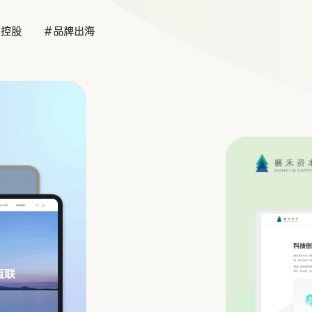
团控股
#品牌出海