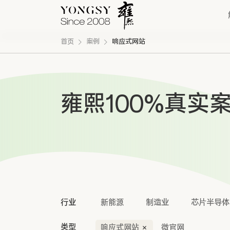
首页
案例
响应式网站
快速链接
雍熙
100%
真实
新能源案例
我们的业务
行业
新能源
制造业
芯片半导体
类型
响应式网站
微官网