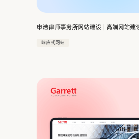
申浩律师事务所网站建设 | 高端网站建
响应式网站