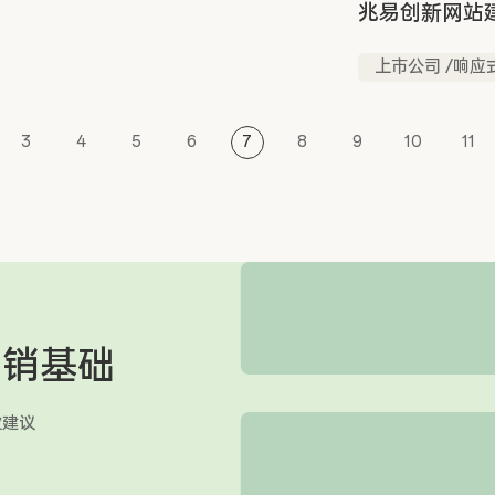
兆易创新网站建
上市公司 /响应
3
4
5
6
7
8
9
10
11
营销基础
业建议