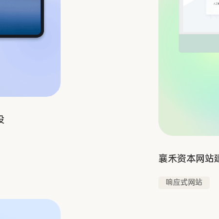
设
襄禾资本网站建
响应式网站