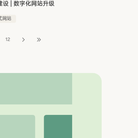
设 | 数字化网站升级
式网站
12