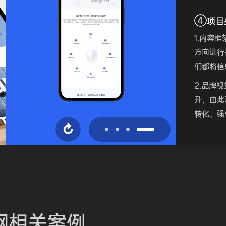
④
项目
1.内容
方向进行
们都将信
2.品牌
升，由此
转化、强
3.在网
容与号召
网
相关案例