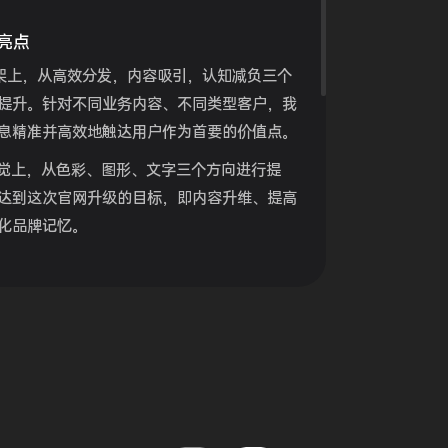
亮点
框架上，从高效分发，内容吸引，认知减负三个
提升。针对不同业务内容、不同类型客户，我
息精准并高效地触达用户作为首要的价值点。
视觉上，从色彩、图形、文字三个方向进行提
达到这次官网升级的目标，即内容升维、提高
化品牌记忆。
页底部，我们设置了行动号召的版块，这样，内
行动关联，转化率就会大幅度增加。