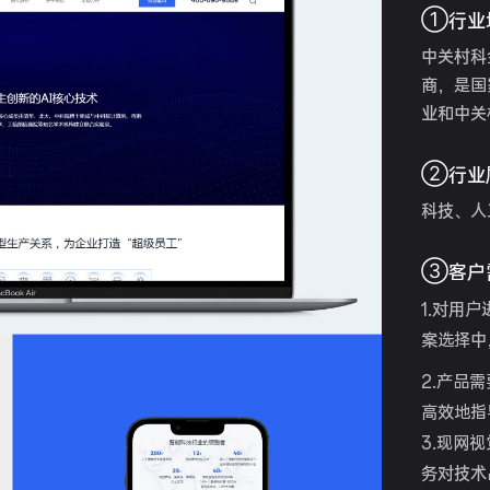
①
行业
中关村科
商，是国
业和中关
②
行业
科技、人
③
客户
1.对用
案选择中
2.产品
高效地指
3.现网
务对技术