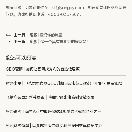
如有问题，可发送邮件至：kf@yongsy.com；如遇紧急或网站咨询等
问题，请拨打值班电话：4008-030-567。
上一篇
雍熙 |投资你的流量
下一篇
雍熙 | 做一个具有亲和力的好网站！
您还可以阅读
GEO营销 | 如何让官网成为AI的首选信息源
雍熙出品 | 《答案型官网GEO升级白皮书(2026)》144P - 免费领取
《精准破局》新书发布｜雍熙宇通出海案例实战收录
雍熙签约江南生态 | 中国环保领域典型隐形冠军企业之一
雍熙签约劲牌 | 以头部品牌信赖 见证高端网站建设硬实力