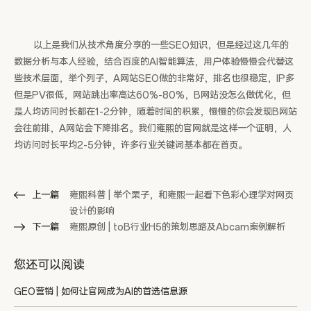
以上是我们从技术角度分享的一些SEO知识，但是经过这几年的
数据分析与本人经验，结合百度的AI智能算法，用户体验慢慢会代替这
些技术层面，举个列子，A网站SEO做的非常好，排名也很稳定，IP多
但是PV很低，网站跳出率高达60%-80%，B网站没怎么做优化，但
是人均访问时长都在1-2分钟，随着时间的积累，慢慢的你会发现B网站
会往前排，A网站会下降排名。我们雍熙的官网就是这样一个证明，人
均访问时长平均2-5分钟，许多行业关键词基本都在首页。
上一篇
雍熙科普 | 举个栗子，和雍熙一起看下色彩心理学对网页
设计的影响
下一篇
雍熙原创 | toB行业H5的策划思路及Abcam案例解析
您还可以阅读
GEO营销 | 如何让官网成为AI的首选信息源