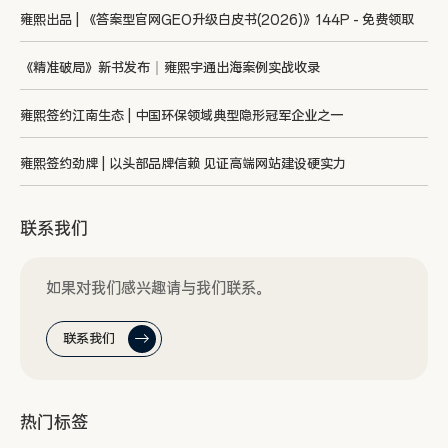
雍熙出品 | 《答案型官网GEO升级白皮书(2026)》144P - 免费领取
《精准破局》新书发布｜雍熙宇通出海案例实战收录
雍熙签约江南生态 | 中国环保领域典型隐形冠军企业之一
雍熙签约劲牌 | 以头部品牌信赖 见证高端网站建设硬实力
联系我们
如果对我们感兴趣请与我们联系。
联系我们
热门标签