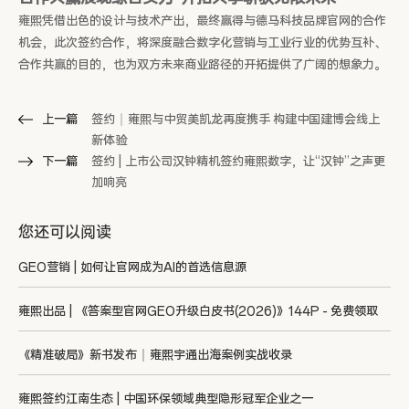
雍熙凭借出色的设计与技术产出，最终赢得与德马科技品牌官网的合作
机会，此次签约合作，将深度融合数字化营销与工业行业的优势互补、
合作共赢的目的，也为双方未来商业路径的开拓提供了广阔的想象力。
上一篇
签约｜雍熙与中贸美凯龙再度携手 构建中国建博会线上
新体验
下一篇
签约 | 上市公司汉钟精机签约雍熙数字，让“汉钟”之声更
加响亮
您还可以阅读
GEO营销 | 如何让官网成为AI的首选信息源
雍熙出品 | 《答案型官网GEO升级白皮书(2026)》144P - 免费领取
《精准破局》新书发布｜雍熙宇通出海案例实战收录
雍熙签约江南生态 | 中国环保领域典型隐形冠军企业之一