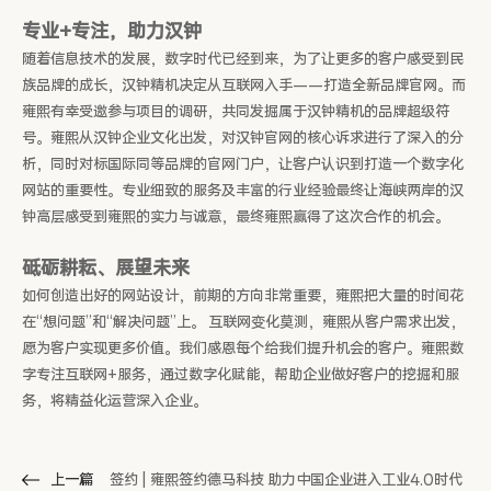
专业+专注，助力汉钟
随着信息技术的发展，数字时代已经到来，为了让更多的客户感受到民
族品牌的成长，汉钟精机决定从互联网入手——打造全新品牌官网。而
雍熙有幸受邀参与项目的调研，共同发掘属于汉钟精机的品牌超级符
号。雍熙从汉钟企业文化出发，对汉钟官网的核心诉求进行了深入的分
析，同时对标国际同等品牌的官网门户，让客户认识到打造一个数字化
网站的重要性。专业细致的服务及丰富的行业经验最终让海峡两岸的汉
钟高层感受到雍熙的实力与诚意，最终雍熙赢得了这次合作的机会。
砥砺耕耘、展望未来
如何创造出好的网站设计，前期的方向非常重要，雍熙把大量的时间花
在“想问题”和“解决问题”上。 互联网变化莫测，雍熙从客户需求出发，
愿为客户实现更多价值。我们感恩每个给我们提升机会的客户。雍熙数
字专注互联网+服务，通过数字化赋能，帮助企业做好客户的挖掘和服
务，将精益化运营深入企业。
上一篇
签约 | 雍熙签约德马科技 助力中国企业进入工业4.0时代