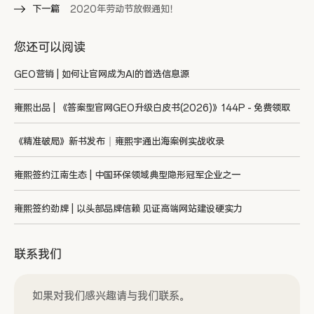
下一篇
2020年劳动节放假通知！
您还可以阅读
GEO营销 | 如何让官网成为AI的首选信息源
雍熙出品 | 《答案型官网GEO升级白皮书(2026)》144P - 免费领取
《精准破局》新书发布｜雍熙宇通出海案例实战收录
雍熙签约江南生态 | 中国环保领域典型隐形冠军企业之一
雍熙签约劲牌 | 以头部品牌信赖 见证高端网站建设硬实力
联系我们
如果对我们感兴趣请与我们联系。