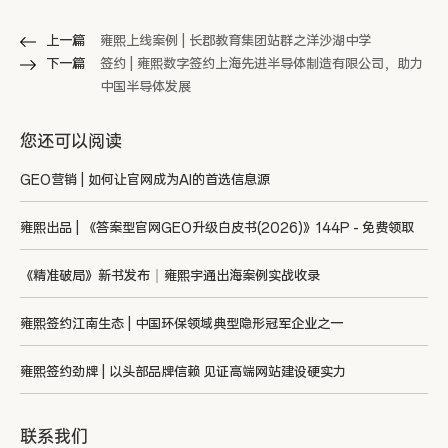
上一篇
雍熙上线案例 | 长郡教育集团站群之洋沙湖中学
下一篇
签约 | 雍熙数字签约上海先进半导体制造有限公司，助力
中国半导体发展
您还可以阅读
GEO营销 | 如何让官网成为AI的首选信息源
雍熙出品 | 《答案型官网GEO升级白皮书(2026)》144P - 免费领取
《精准破局》新书发布｜雍熙宇通出海案例实战收录
雍熙签约江南生态 | 中国环保领域典型隐形冠军企业之一
雍熙签约劲牌 | 以头部品牌信赖 见证高端网站建设硬实力
联系我们