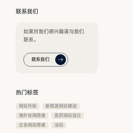
联系我们
如果对我们感兴趣请与我们
联系。
联系我们
热门标签
网站升级
新能源网站建设
海外官网搭建
医药网站设计
企业网站搭建
活动