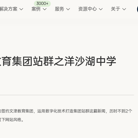
3000+
解决方案
案例
服务
资源中心
关于
郡教育集团站群之洋沙湖中学
的签约文津教育集团，运用数字化技术打造集团站群这篇新闻，历时不到2个
赏下网站风格。