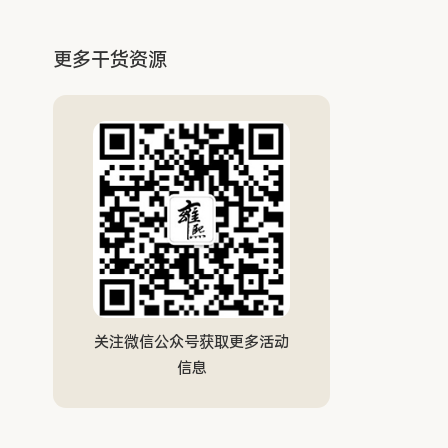
更多干货资源
关注微信公众号获取更多活动
信息