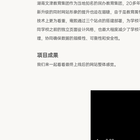
湖南文津教育集团作为当地知名的民办教育集团，20多年
新升级的同时网站形象的提升也迫在眉睫，由于是教育属
技术上更为看重，雍熙通过三个站点的搭建部署，为学校
同学校之前的独立页面设计风格，也最大程度减少了学校
理，协同确保数据的规模性、可靠性和安全性。
项目成果
我们来一起看看最终上线后的网站整体感觉。