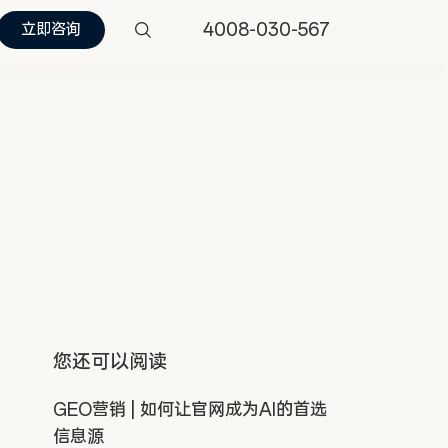
4008-030-567
立即咨询
您还可以阅读
GEO营销 | 如何让官网成为AI的首选
信息源