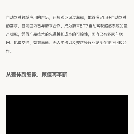
自动驾驶领域应用的产品，已被验证可过车规，能够满足L3+自动驾驶
的需求，目前国内已与蔚来合作，成为蔚来ET7自动驾驶超感系统的量
产标配，凭借产品技术的先进性和成本的可控性，国内已有多家车联
网、轨道交通、智慧高速、无人矿卡以及安防等行业龙头企业正积极合
作。
从整体到细微，颜值再革新