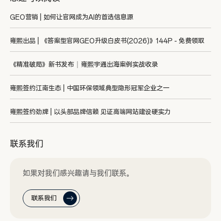
GEO营销 | 如何让官网成为AI的首选信息源
雍熙出品 | 《答案型官网GEO升级白皮书(2026)》144P - 免费领取
《精准破局》新书发布｜雍熙宇通出海案例实战收录
雍熙签约江南生态 | 中国环保领域典型隐形冠军企业之一
雍熙签约劲牌 | 以头部品牌信赖 见证高端网站建设硬实力
联系我们
如果对我们感兴趣请与我们联系。
联系我们