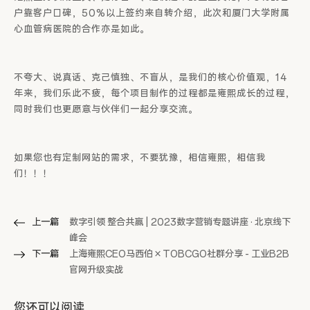
户靠客户口碑，50%以上签约来自转介绍，此次和厦门大学附属
心血管病医院的合作亦是如此。
不夸大、说真话、克己慎独、不盲从，是我们的核心价值观，14
年来，我们乐此不疲，每个项目制作的过程都是雍熙成长的过程，
同时我们也更愿意与伙伴们一起分享交流。
如果您也有定制网站的需求，不要犹豫，相信雍熙，相信我
们！！！
上一篇
数字引领 整合共赢 | 2023数字营销专题讲座 · 北京线下
峰会
下一篇
上海雍熙CEO马西伯 × TOBCGO社群分享 - 工业B2B
官网升级实战
您还可以阅读