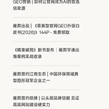
GEO营销 | 如何让官网成为AI的首选
信息源
雍熙出品 | 《答案型官网GEO升级白
皮书(2026)》144P - 免费领取
《精准破局》新书发布｜雍熙宇通出
海案例实战收录
雍熙签约江南生态 | 中国环保领域典
型隐形冠军企业之一
雍熙签约劲牌 | 以头部品牌信赖 见证
高端网站建设硬实力