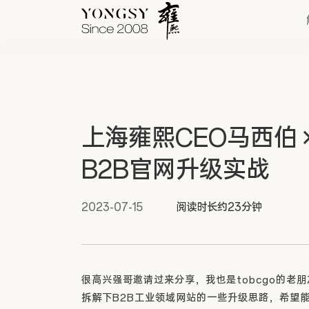
快速链接
上海雍熙CEO马西伯 ×
新能源案例
B2B官网升级实战
我们的业务
2023-07-15
阅读时长约23分钟
很高
兴
强哥邀请过来分享，我也是tobcgo的
拆解下B2B工业领域网站的一些升级思路，希望