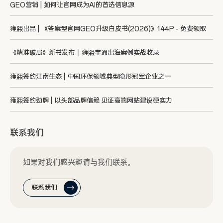
GEO营销 | 如何让官网成为AI的首选信息源
雍熙出品 | 《答案型官网GEO升级白皮书(2026)》144P - 免费领取
《精准破局》新书发布｜雍熙宇通出海案例实战收录
雍熙签约江南生态 | 中国环保领域典型隐形冠军企业之一
雍熙签约劲牌 | 以头部品牌信赖 见证高端网站建设硬实力
联系我们
如果对我们感兴趣请与我们联系。
联系我们