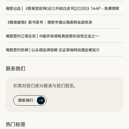
雍熙出品 | 《答案型官网GEO升级白皮书(2026)》144P - 免费领取
《精准破局》新书发布｜雍熙宇通出海案例实战收录
雍熙签约江南生态 | 中国环保领域典型隐形冠军企业之一
雍熙签约劲牌 | 以头部品牌信赖 见证高端网站建设硬实力
联系我们
如果对我们感兴趣请与我们联系。
联系我们
热门标签