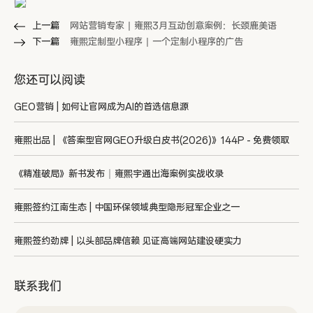
上一篇
网站营销专家丨雍熙3月互动创意案例：长颈鹿美语
下一篇
雍熙定制型小程序丨一个定制小程序的广告
您还可以阅读
GEO营销 | 如何让官网成为AI的首选信息源
雍熙出品 | 《答案型官网GEO升级白皮书(2026)》144P - 免费领取
《精准破局》新书发布｜雍熙宇通出海案例实战收录
雍熙签约江南生态 | 中国环保领域典型隐形冠军企业之一
雍熙签约劲牌 | 以头部品牌信赖 见证高端网站建设硬实力
联系我们