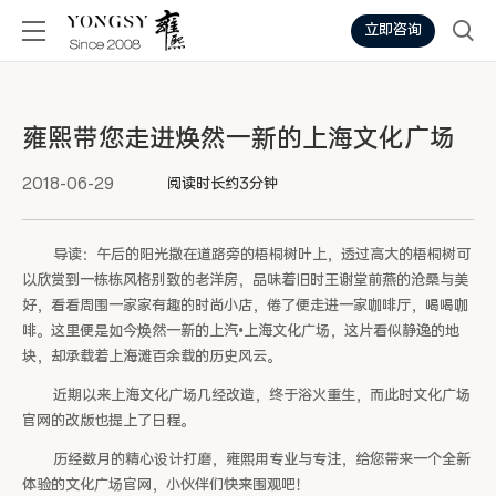
立即咨询
雍熙带您走进焕然一新的上海文化广场
2018-06-29
阅读时长约3分钟
导读：午后的阳光撒在道路旁的梧桐树叶上，透过高大的梧桐树可
以欣赏到一栋栋风格别致的老洋房，品味着旧时王谢堂前燕的沧桑与美
好，看看周围一家家有趣的时尚小店，倦了便走进一家咖啡厅，喝喝咖
啡。这里便是如今焕然一新的上汽•上海文化广场，
这片看似静逸的地
块，却承载着上海滩百余载的历史风云。
近期以来上海文化广场几经改造，终于浴火重生，而此时文化广场
官网的改版也提上了日程。
历经数月的精心设计打磨，雍熙用专业与专注，给您带来一个全新
体验的文化广场官网，小伙伴们快来围观吧！