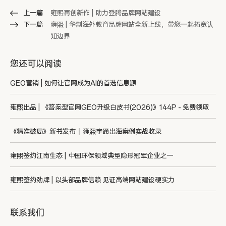
上一篇
雍熙再创新作 | 助力登腾品牌网站建设
下一篇
雍熙 | 华制海外教育品牌网站全新上线，带您一起拓宽认
知边界
您还可以阅读
GEO营销 | 如何让官网成为AI的首选信息源
雍熙出品 | 《答案型官网GEO升级白皮书(2026)》144P - 免费领取
《精准破局》新书发布｜雍熙宇通出海案例实战收录
雍熙签约江南生态 | 中国环保领域典型隐形冠军企业之一
雍熙签约劲牌 | 以头部品牌信赖 见证高端网站建设硬实力
联系我们