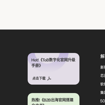
解
Hot!《ToB数字化官网升级
手册》
新
芯
点击下载
软
集
热推!《B2B出海官网搭建
5