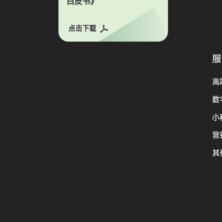
白皮书》
点击下载
服
高
数
小
营
其