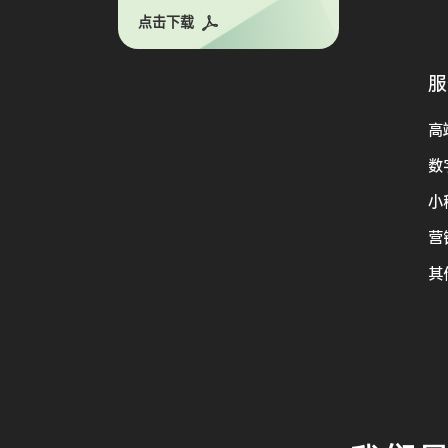
点击下载
服
高
数
小
营
其