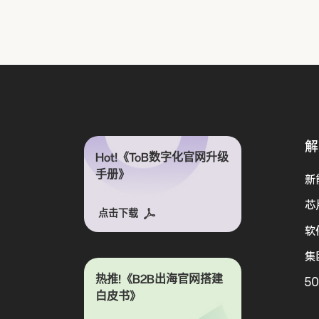
解
Hot!《ToB数字化官网升级
手册》
新
芯
点击下载
软
集
热推!《B2B出海官网搭建
5
白皮书》