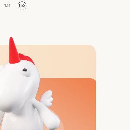
131
132