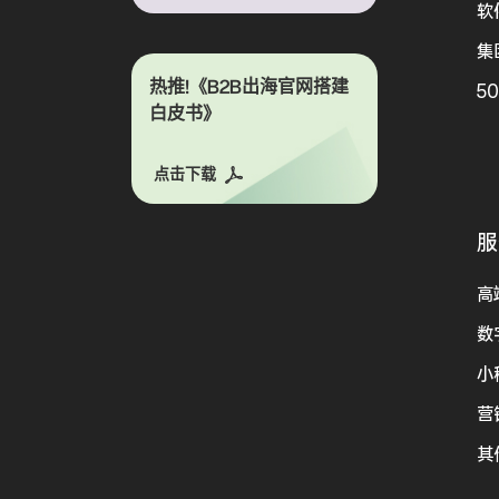
软
集
热推!《B2B出海官网搭建
5
白皮书》
点击下载
服
高
数
小
营
其