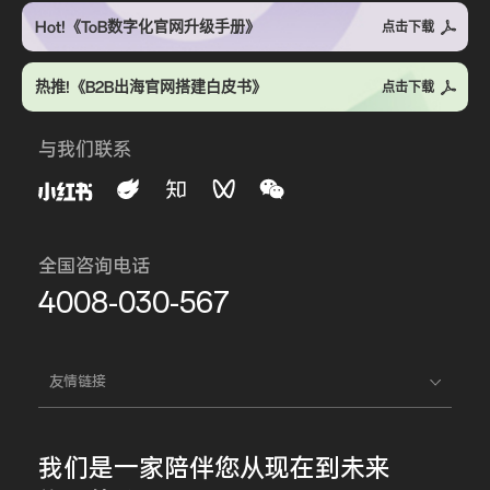
Hot!《ToB数字化官网升级手册》
点击下载
热推!《B2B出海官网搭建白皮书》
点击下载
与我们联系
全国咨询电话
4008-030-567
友情链接
我们是一家
陪伴您
从现在到未来