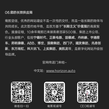
06.您的长效供应商
雍熙坚信，优秀的网站建设不是一次性的交付，而是一场长期的陪伴与
共同成长。此次签约地平线，是双方基于
“长期主义”价值观
的高度契
合。漫漫征程，10余年雍熙已来服务数百家500强、集团上市公司、
行业头部客户，包括
宁德时代、正泰电器、固德威、丹纳赫、宇通客
车、药明康德、ABB、博世、浪潮集团、西门子、建发集团、兆易创
新、东方雨虹、科大讯飞、上实集团、美凯龙
等，是数字化网站升级创
导品牌。
官网传送门来啦~
中文站：
www.horizon.auto
微信扫一扫
雍熙视频号
CEO视频号