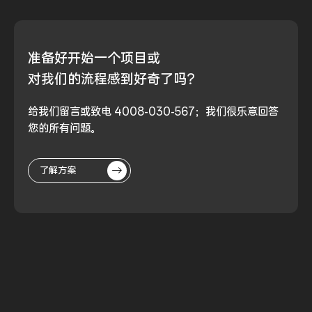
准备好
开始一个项目或
对我们的流程
感到好奇了吗？
给我们留言或致电 4008-030-567；我们很乐意回答
您的所有问题。
了解方案