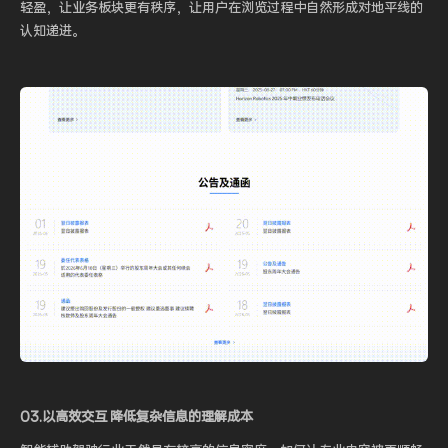
轻盈，让业务板块更有秩序，让用户在浏览过程中自然形成对地平线的
认知递进。
03.以高效交互 降低复杂信息的理解成本