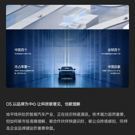
05.以品牌为中心 让科技被看见，也被理解
地平线所处的智能汽车产业，正在经历快速演进。技术能力固然重要，
但如何被市场准确理解、被合作伙伴快速识别、被公众持续感知，同样
是企业品牌建设的重要命题。